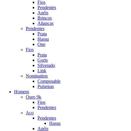
Fios
Pendentes
Anéis
Brincos
Alianças
Pendentes
Prata
Hassu
One
Fios
Prata
Goris
Silverado
Link
Nomination
Composable
Pulseiras
Homem
Ouro 9k
Fios
Pendentes
Aço
Pendentes
Hassu
Anéis