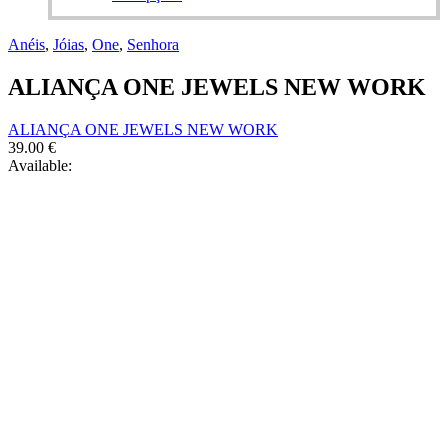
product
The
has
options
Anéis
,
Jóias
,
One
,
Senhora
multiple
may
variants.
be
ALIANÇA ONE JEWELS NEW WORK
The
chosen
options
on
may
the
ALIANÇA ONE JEWELS NEW WORK
be
product
39.00
€
chosen
page
Available:
on
the
product
page