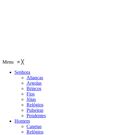
Menu
≡
╳
Senhora
Alianças
Argolas
Brincos
Fios
Jóias
Relógios
Pulseiras
Pendentes
Homem
Canetas
Relógios