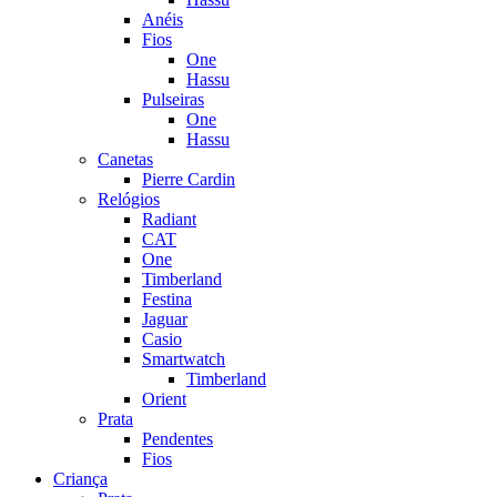
Anéis
Fios
One
Hassu
Pulseiras
One
Hassu
Canetas
Pierre Cardin
Relógios
Radiant
CAT
One
Timberland
Festina
Jaguar
Casio
Smartwatch
Timberland
Orient
Prata
Pendentes
Fios
Criança