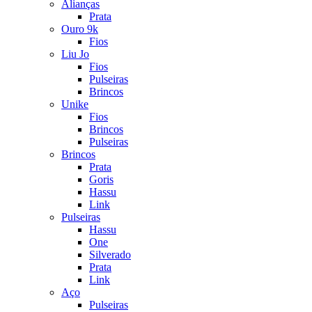
Alianças
Prata
Ouro 9k
Fios
Liu Jo
Fios
Pulseiras
Brincos
Unike
Fios
Brincos
Pulseiras
Brincos
Prata
Goris
Hassu
Link
Pulseiras
Hassu
One
Silverado
Prata
Link
Aço
Pulseiras