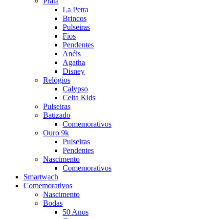
Prata
La Petra
Brincos
Pulseiras
Fios
Pendentes
Anéis
Agatha
Disney
Relógios
Calypso
Celta Kids
Pulseiras
Batizado
Comemorativos
Ouro 9k
Pulseiras
Pendentes
Nascimento
Comemorativos
Smartwach
Comemorativos
Nascimento
Bodas
50 Anos