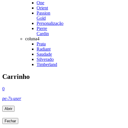
One
Orient
Passion
Gold
Personalização
Pierre
Cardin
coluna4
Prata
Radiant
Saudade
Silverado
Timberland
Carrinho
0
pe-7s-user
Abrir
Fechar