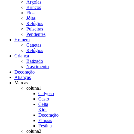
Argolas
Brincos
Fios
Jóias
Relógios
Pulseiras
Pendentes
Homem
Canetas
Relógios
Criança
Batizado
Nascimento
Decoração
Alianças
Marcas
coluna1
Calypso
Casio
Celta
Kids
Decoração
Ellipsis
Festina
coluna2