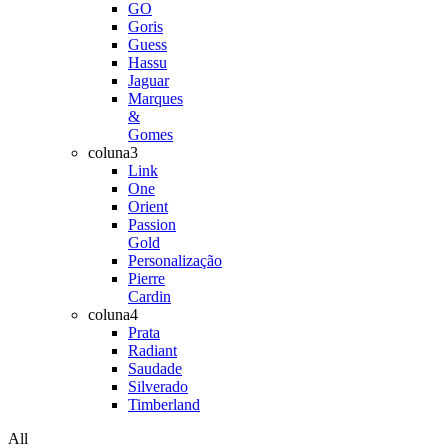
GO
Goris
Guess
Hassu
Jaguar
Marques
&
Gomes
coluna3
Link
One
Orient
Passion
Gold
Personalização
Pierre
Cardin
coluna4
Prata
Radiant
Saudade
Silverado
Timberland
All