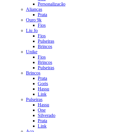
Personalização
Alianças
Prata
Ouro 9k
Fios
Liu Jo
Fios
Pulseiras
Brincos
Unike
Fios
Brincos
Pulseiras
Brincos
Prata
Goris
Hassu
Link
Pulseiras
Hassu
One
Silverado
Prata
Link
Aço