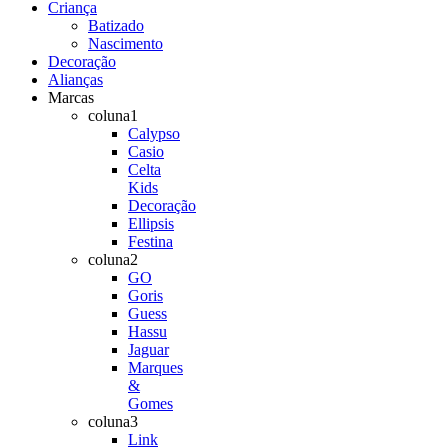
Criança
Batizado
Nascimento
Decoração
Alianças
Marcas
coluna1
Calypso
Casio
Celta
Kids
Decoração
Ellipsis
Festina
coluna2
GO
Goris
Guess
Hassu
Jaguar
Marques
&
Gomes
coluna3
Link