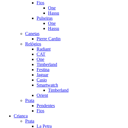
Fios
One
Hassu
Pulseiras
One
Hassu
Canetas
Pierre Cardin
Relógios
Radiant
CAT
One
Timberland
Festina
Jaguar
Casio
Smartwatch
Timberland
Orient
Prata
Pendentes
Fios
Criança
Prata
La Petra