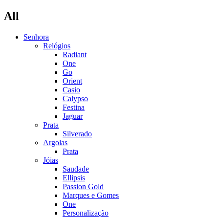
All
Senhora
Relógios
Radiant
One
Go
Orient
Casio
Calypso
Festina
Jaguar
Prata
Silverado
Argolas
Prata
Jóias
Saudade
Ellipsis
Passion Gold
Marques e Gomes
One
Personalização