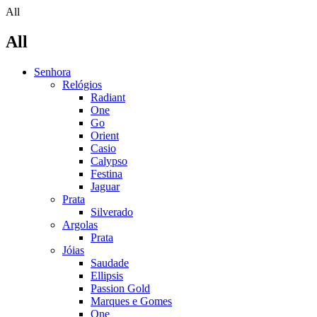
All
All
Senhora
Relógios
Radiant
One
Go
Orient
Casio
Calypso
Festina
Jaguar
Prata
Silverado
Argolas
Prata
Jóias
Saudade
Ellipsis
Passion Gold
Marques e Gomes
One