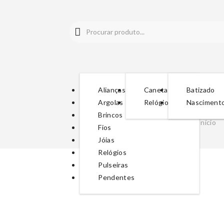
Alianças
Canetas
Batizado
Argolas
Relógios
Nasciment
Brincos
Início
Fios
Jóias
Relógios
Pulseiras
Pendentes