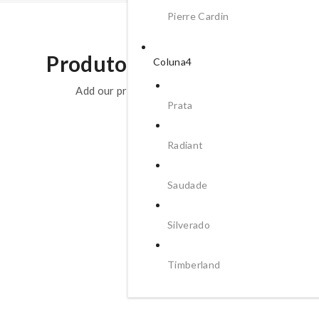
Pierre Cardin
Produtos Relacionados
Coluna4
Add our products to weekly lineup
Prata
Radiant
Saudade
Silverado
Timberland