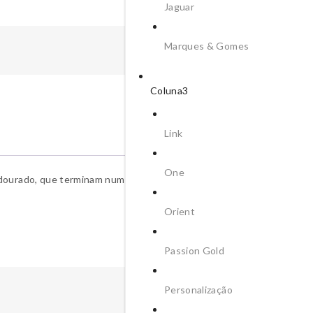
Jaguar
Marques & Gomes
Coluna3
Link
Descrição
One
dourado, que terminam num fecho em click e por onde os charmes e 
Orient
Passion Gold
Personalização