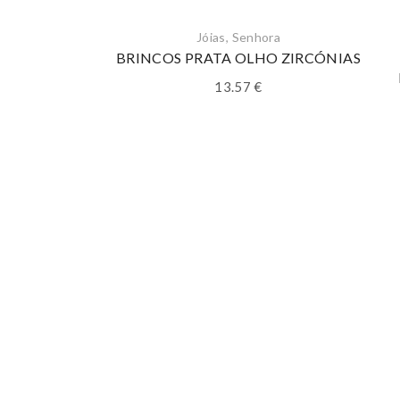
Jóias
,
Senhora
BRINCOS PRATA OLHO ZIRCÓNIAS
13.57
€