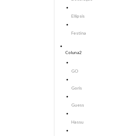
Ellipsis
Portes de Envio
Sobre T
Festina
Quantidade
AD
de
Coluna2
Colar
Energy
Master
Adicionar Wishlist
GO
Soft
Bicolor
Goris
REF:
OJNMSG0102
Categorias:
Jóias
,
One
,
Senho
Guess
Etiquetas:
Aço
,
Dourado E Pr
Partilhar
Hassu