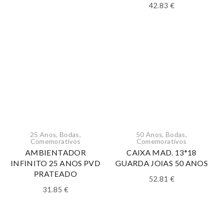
42.83
€
25 Anos
,
Bodas
,
50 Anos
,
Bodas
,
Comemorativos
Comemorativos
AMBIENTADOR
CAIXA MAD. 13*18
INFINITO 25 ANOS PVD
GUARDA JOIAS 50 ANOS
PRATEADO
52.81
€
31.85
€