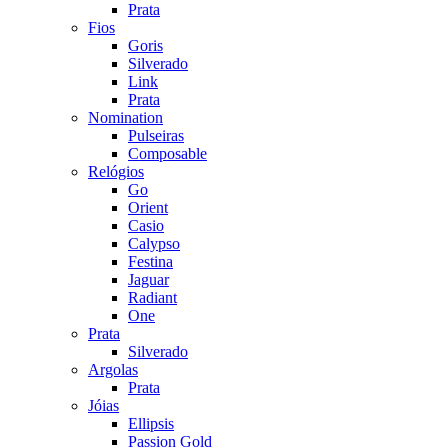
Prata
Fios
Goris
Silverado
Link
Prata
Nomination
Pulseiras
Composable
Relógios
Go
Orient
Casio
Calypso
Festina
Jaguar
Radiant
One
Prata
Silverado
Argolas
Prata
Jóias
Ellipsis
Passion Gold