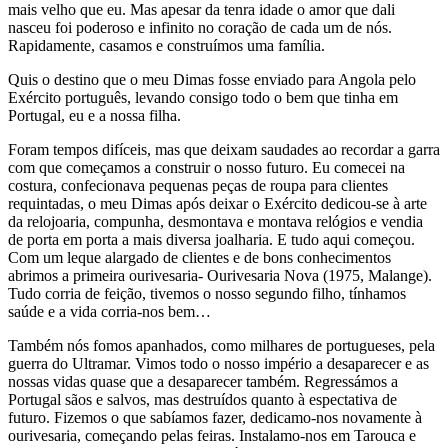
mais velho que eu. Mas apesar da tenra idade o amor que dali
nasceu foi poderoso e infinito no coração de cada um de nós.
Rapidamente, casamos e construímos uma família.
Quis o destino que o meu Dimas fosse enviado para Angola pelo
Exército português, levando consigo todo o bem que tinha em
Portugal, eu e a nossa filha.
Foram tempos difíceis, mas que deixam saudades ao recordar a garra
com que começamos a construir o nosso futuro. Eu comecei na
costura, confecionava pequenas peças de roupa para clientes
requintadas, o meu Dimas após deixar o Exército dedicou-se à arte
da relojoaria, compunha, desmontava e montava relógios e vendia
de porta em porta a mais diversa joalharia. E tudo aqui começou.
Com um leque alargado de clientes e de bons conhecimentos
abrimos a primeira ourivesaria- Ourivesaria Nova (1975, Malange).
Tudo corria de feição, tivemos o nosso segundo filho, tínhamos
saúde e a vida corria-nos bem…
Também nós fomos apanhados, como milhares de portugueses, pela
guerra do Ultramar. Vimos todo o nosso império a desaparecer e as
nossas vidas quase que a desaparecer também. Regressámos a
Portugal sãos e salvos, mas destruídos quanto à espectativa de
futuro. Fizemos o que sabíamos fazer, dedicamo-nos novamente à
ourivesaria, começando pelas feiras. Instalamo-nos em Tarouca e