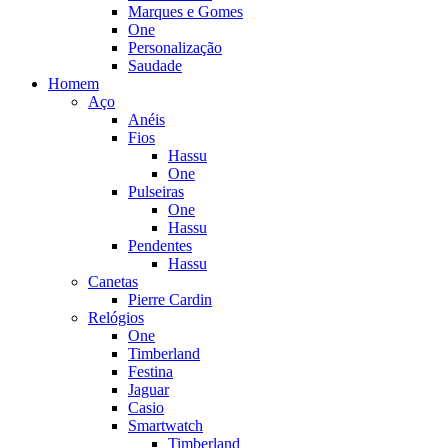
Marques e Gomes
One
Personalização
Saudade
Homem
Aço
Anéis
Fios
Hassu
One
Pulseiras
One
Hassu
Pendentes
Hassu
Canetas
Pierre Cardin
Relógios
One
Timberland
Festina
Jaguar
Casio
Smartwatch
Timberland