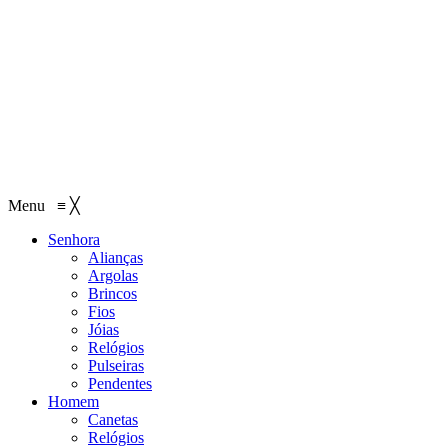
Menu
≡
╳
Senhora
Alianças
Argolas
Brincos
Fios
Jóias
Relógios
Pulseiras
Pendentes
Homem
Canetas
Relógios