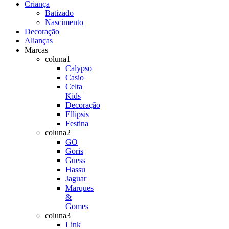
Criança
Batizado
Nascimento
Decoração
Alianças
Marcas
coluna1
Calypso
Casio
Celta
Kids
Decoração
Ellipsis
Festina
coluna2
GO
Goris
Guess
Hassu
Jaguar
Marques
&
Gomes
coluna3
Link