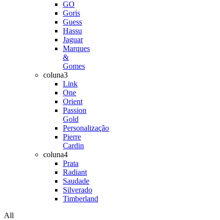
GO
Goris
Guess
Hassu
Jaguar
Marques
&
Gomes
coluna3
Link
One
Orient
Passion
Gold
Personalização
Pierre
Cardin
coluna4
Prata
Radiant
Saudade
Silverado
Timberland
All