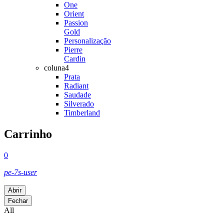
One
Orient
Passion
Gold
Personalização
Pierre
Cardin
coluna4
Prata
Radiant
Saudade
Silverado
Timberland
Carrinho
0
pe-7s-user
Abrir
Fechar
All