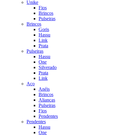
Unike
Fios
Brincos
Pulseiras
Brincos
Goris
Hassu
Link
Prata
Pulseiras
Hassu
One
Silverado
Prata
Link
Aço
Anéis
Brincos
Alianças
Pulseiras
Fios
Pendentes
Pendentes
Hassu
One