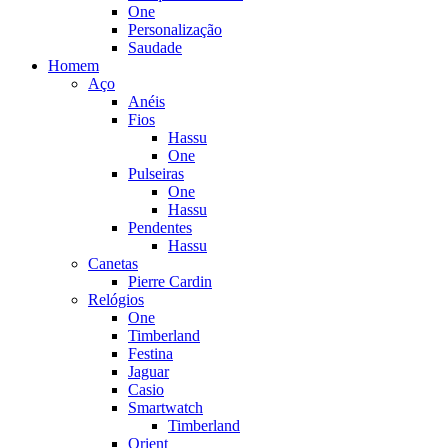
One
Personalização
Saudade
Homem
Aço
Anéis
Fios
Hassu
One
Pulseiras
One
Hassu
Pendentes
Hassu
Canetas
Pierre Cardin
Relógios
One
Timberland
Festina
Jaguar
Casio
Smartwatch
Timberland
Orient