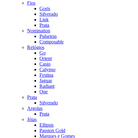
Fios
Goris
Silverado
Link
Prata
Nomination
Pulseiras
Composable
Relógios
Go
Orient
Casio
Calypso
Festina
Jaguar
Radiant
One
Prata
Silverado
Argolas
Prata
Jóias
Ellipsis
Passion Gold
Marques e Gomes