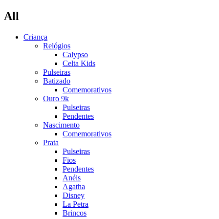
All
Criança
Relógios
Calypso
Celta Kids
Pulseiras
Batizado
Comemorativos
Ouro 9k
Pulseiras
Pendentes
Nascimento
Comemorativos
Prata
Pulseiras
Fios
Pendentes
Anéis
Agatha
Disney
La Petra
Brincos