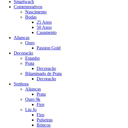
Smartwach
Comemorativos
Nascimento
Bodas
25 Anos
50 Anos
Casamento
Alianças
Ouro
Passion Gold
Decoração
Estanho
Prata
Decoração
Bilaminado de Prata
Decoração
Senhora
Alianças
Prata
Ouro 9k
Fios
Liu Jo
Fios
Pulseiras
Brincos