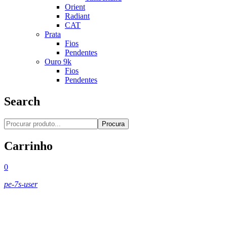
Orient
Radiant
CAT
Prata
Fios
Pendentes
Ouro 9k
Fios
Pendentes
Search
Procura
Carrinho
0
pe-7s-user