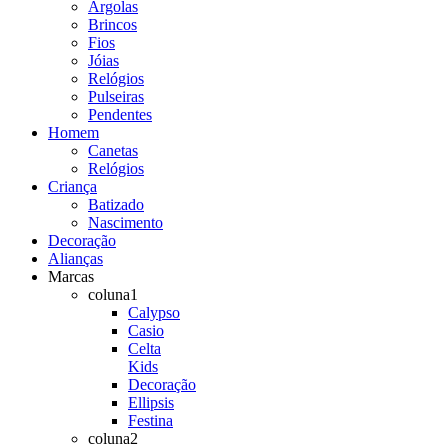
Argolas
Brincos
Fios
Jóias
Relógios
Pulseiras
Pendentes
Homem
Canetas
Relógios
Criança
Batizado
Nascimento
Decoração
Alianças
Marcas
coluna1
Calypso
Casio
Celta
Kids
Decoração
Ellipsis
Festina
coluna2