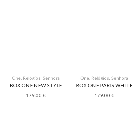
One
,
Relógios
,
Senhora
One
,
Relógios
,
Senhora
BOX ONE NEW STYLE
BOX ONE PARIS WHITE
179.00
€
179.00
€