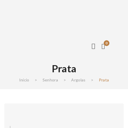
0
Prata
Início
>
Senhora
>
Argolas
>
Prata