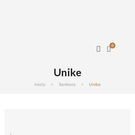
0
Unike
Início
>
Senhora
>
Unike