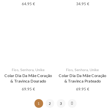
64.95
€
34.95
€
Fios
,
Senhora
,
Unike
Fios
,
Senhora
,
Unike
Colar Dia Da Mãe Coração
Colar Dia Da Mãe Coração
& Travinca Dourado
& Travinca Prateado
69.95
€
69.95
€
1
2
3