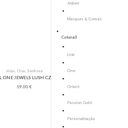
Jaguar
Marques & Gomes
Coluna3
Link
One
Jóias
,
One
,
Senhora
Jóias
,
One
,
Senhora
L ONE JEWELS LUSH CZ RG
ANEL ONE JEWELS SO
BICOLOR
Orient
59.00
€
45.00
€
Passion Gold
Personalização