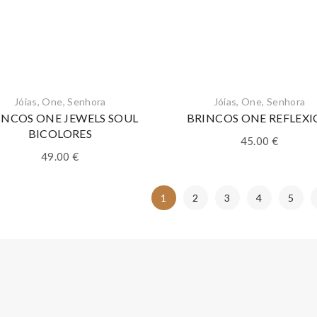
Jóias
,
One
,
Senhora
Jóias
,
One
,
Senhora
INCOS ONE JEWELS SOUL
BRINCOS ONE REFLEX
BICOLORES
45.00
€
49.00
€
1
2
3
4
5