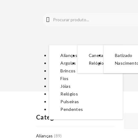
Alianças
Canetas
Batizado
Argolas
Relógios
Nasciment
Brincos
Fios
Jóias
Relógios
Pulseiras
Pendentes
Categorias De Produto
Alianças
(89)