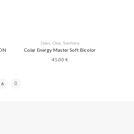
Jóias
,
One
,
Senhora
ION
Colar Energy Master Soft Bicolor
45.00
€
6