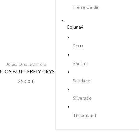
Pierre Cardin
Coluna4
Prata
Radiant
Jóias
,
One
,
Senhora
Aço
,
Brincos
,
Jóias
,
One
,
Sen
NCOS BUTTERFLY CRYSTAL
BRINCOS ONE CRAZY H
Saudade
35.00
€
29.00
€
Silverado
Timberland