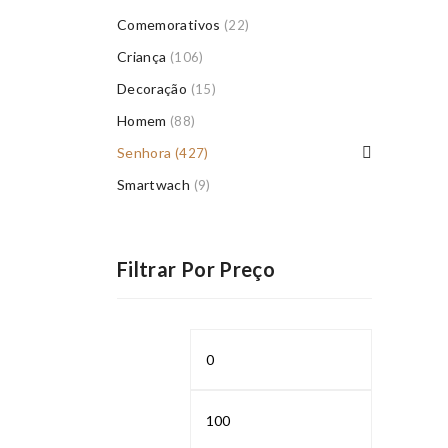
Comemorativos
(22)
Criança
(106)
Decoração
(15)
Homem
(88)
Senhora
(427)
Smartwach
(9)
Filtrar Por Preço
Preço
Preço
mínimo
máximo