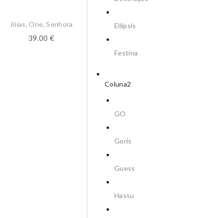
Jóias
,
One
,
Senhora
Ellipsis
39.00
€
Festina
Coluna2
GO
Anéis
,
Jóias
,
One
,
Senhor
Goris
ALIANÇA ONE JEWELS 
WORK
Guess
39.00
€
Hassu