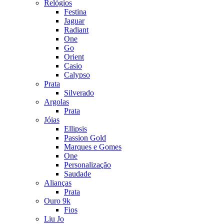
Relógios
Festina
Jaguar
Radiant
One
Go
Orient
Casio
Calypso
Prata
Silverado
Argolas
Prata
Jóias
Ellipsis
Passion Gold
Marques e Gomes
One
Personalização
Saudade
Alianças
Prata
Ouro 9k
Fios
Liu Jo