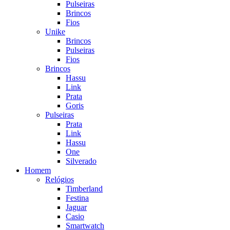
Pulseiras
Brincos
Fios
Unike
Brincos
Pulseiras
Fios
Brincos
Hassu
Link
Prata
Goris
Pulseiras
Prata
Link
Hassu
One
Silverado
Homem
Relógios
Timberland
Festina
Jaguar
Casio
Smartwatch