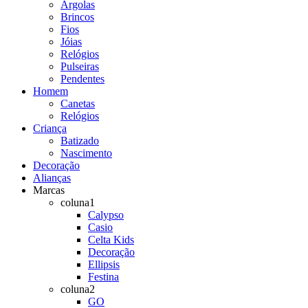
Argolas
Brincos
Fios
Jóias
Relógios
Pulseiras
Pendentes
Homem
Canetas
Relógios
Criança
Batizado
Nascimento
Decoração
Alianças
Marcas
coluna1
Calypso
Casio
Celta Kids
Decoração
Ellipsis
Festina
coluna2
GO