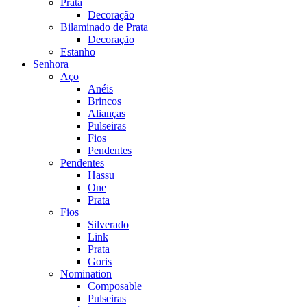
Prata
Decoração
Bilaminado de Prata
Decoração
Estanho
Senhora
Aço
Anéis
Brincos
Alianças
Pulseiras
Fios
Pendentes
Pendentes
Hassu
One
Prata
Fios
Silverado
Link
Prata
Goris
Nomination
Composable
Pulseiras