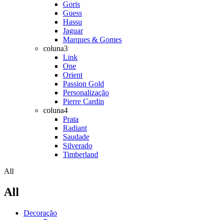
Goris
Guess
Hassu
Jaguar
Marques & Gomes
coluna3
Link
One
Orient
Passion Gold
Personalização
Pierre Cardin
coluna4
Prata
Radiant
Saudade
Silverado
Timberland
All
All
Decoração