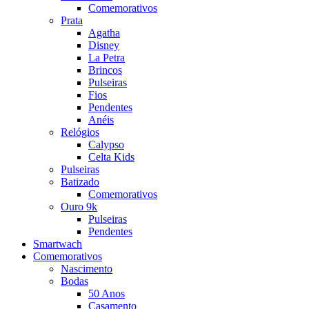
Comemorativos
Prata
Agatha
Disney
La Petra
Brincos
Pulseiras
Fios
Pendentes
Anéis
Relógios
Calypso
Celta Kids
Pulseiras
Batizado
Comemorativos
Ouro 9k
Pulseiras
Pendentes
Smartwach
Comemorativos
Nascimento
Bodas
50 Anos
Casamento