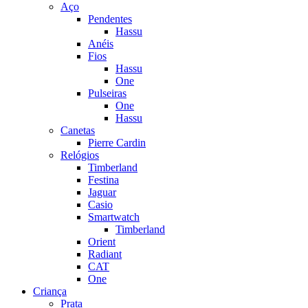
Aço
Pendentes
Hassu
Anéis
Fios
Hassu
One
Pulseiras
One
Hassu
Canetas
Pierre Cardin
Relógios
Timberland
Festina
Jaguar
Casio
Smartwatch
Timberland
Orient
Radiant
CAT
One
Criança
Prata