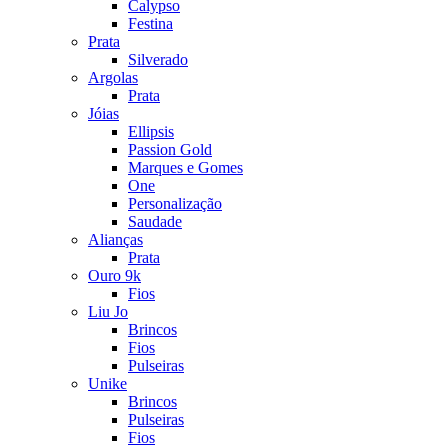
Calypso
Festina
Prata
Silverado
Argolas
Prata
Jóias
Ellipsis
Passion Gold
Marques e Gomes
One
Personalização
Saudade
Alianças
Prata
Ouro 9k
Fios
Liu Jo
Brincos
Fios
Pulseiras
Unike
Brincos
Pulseiras
Fios