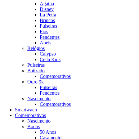
Agatha
Disney
La Petra
Brincos
Pulseiras
Fios
Pendentes
Anéis
Relógios
Calypso
Celta Kids
Pulseiras
Batizado
Comemorativos
Ouro 9k
Pulseiras
Pendentes
Nascimento
Comemorativos
Smartwach
Comemorativos
Nascimento
Bodas
50 Anos
Casamento