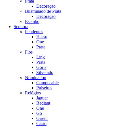
Prata
Decoração
Bilaminado de Prata
Decoração
Estanho
Senhora
Pendentes
Hassu
One
Prata
Fios
Link
Prata
Goris
Silverado
Nomination
Composable
Pulseiras
Relógios
Jaguar
Radiant
One
Go
Orient
Casio