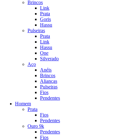
Brincos
Link
Prata
Goris
Hassu
Pulseiras
Prata
Link
Hassu
One
Silverado
Aço
Anéis
Brincos
Alianças
Pulseiras
Fios
Pendentes
Homem
Prata
Fios
Pendentes
Ouro 9k
Pendentes
Fios