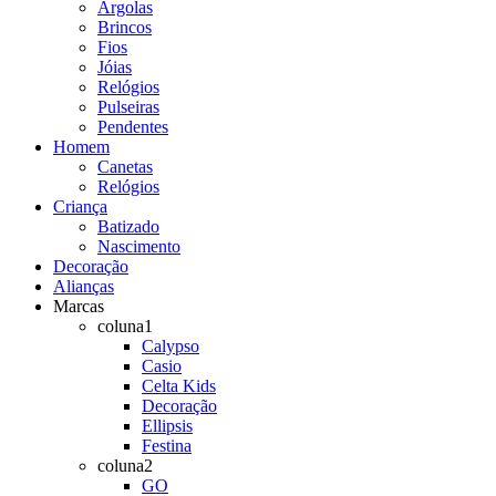
Argolas
Brincos
Fios
Jóias
Relógios
Pulseiras
Pendentes
Homem
Canetas
Relógios
Criança
Batizado
Nascimento
Decoração
Alianças
Marcas
coluna1
Calypso
Casio
Celta Kids
Decoração
Ellipsis
Festina
coluna2
GO