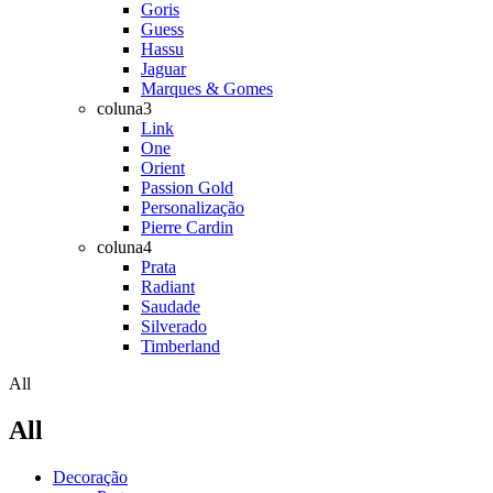
Goris
Guess
Hassu
Jaguar
Marques & Gomes
coluna3
Link
One
Orient
Passion Gold
Personalização
Pierre Cardin
coluna4
Prata
Radiant
Saudade
Silverado
Timberland
All
All
Decoração