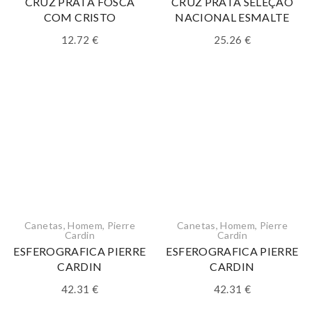
CRUZ PRATA FOSCA
CRUZ PRATA SELEÇÃO
COM CRISTO
NACIONAL ESMALTE
12.72
€
25.26
€
Canetas
,
Homem
,
Pierre
Canetas
,
Homem
,
Pierre
Cardin
Cardin
ESFEROGRAFICA PIERRE
ESFEROGRAFICA PIERRE
CARDIN
CARDIN
42.31
€
42.31
€