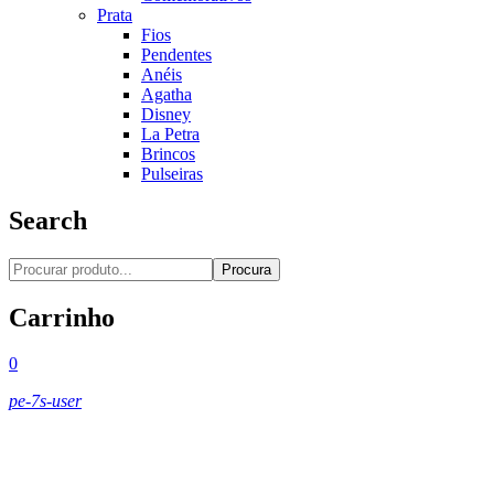
Prata
Fios
Pendentes
Anéis
Agatha
Disney
La Petra
Brincos
Pulseiras
Search
Procura
Carrinho
0
pe-7s-user