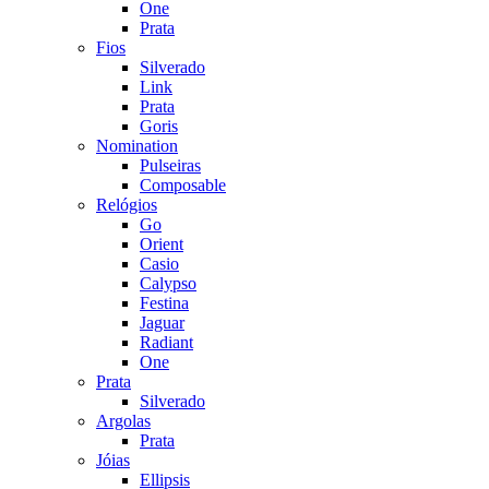
One
Prata
Fios
Silverado
Link
Prata
Goris
Nomination
Pulseiras
Composable
Relógios
Go
Orient
Casio
Calypso
Festina
Jaguar
Radiant
One
Prata
Silverado
Argolas
Prata
Jóias
Ellipsis