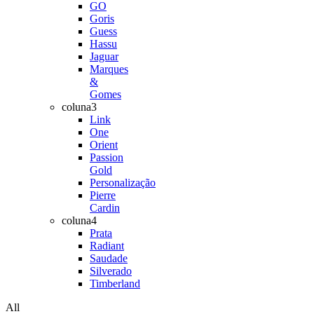
GO
Goris
Guess
Hassu
Jaguar
Marques
&
Gomes
coluna3
Link
One
Orient
Passion
Gold
Personalização
Pierre
Cardin
coluna4
Prata
Radiant
Saudade
Silverado
Timberland
All