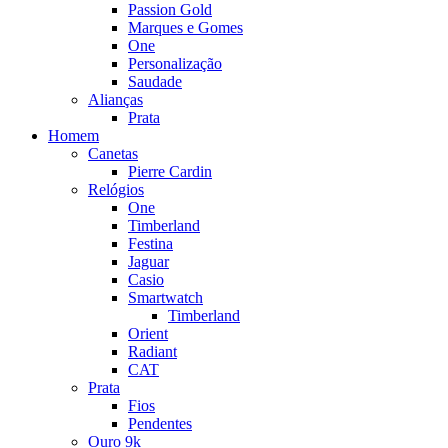
Passion Gold
Marques e Gomes
One
Personalização
Saudade
Alianças
Prata
Homem
Canetas
Pierre Cardin
Relógios
One
Timberland
Festina
Jaguar
Casio
Smartwatch
Timberland
Orient
Radiant
CAT
Prata
Fios
Pendentes
Ouro 9k