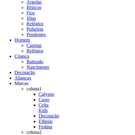
Argolas
Brincos
Fios
Jóias
Relógios
Pulseiras
Pendentes
Homem
Canetas
Relógios
Criança
Batizado
Nascimento
Decoração
Alianças
Marcas
coluna1
Calypso
Casio
Celta
Kids
Decoração
Ellipsis
Festina
coluna2