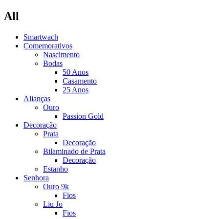
All
Smartwach
Comemorativos
Nascimento
Bodas
50 Anos
Casamento
25 Anos
Alianças
Ouro
Passion Gold
Decoração
Prata
Decoração
Bilaminado de Prata
Decoração
Estanho
Senhora
Ouro 9k
Fios
Liu Jo
Fios