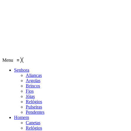
Menu
≡
╳
Senhora
Alianças
Argolas
Brincos
Fios
Jóias
Relógios
Pulseiras
Pendentes
Homem
Canetas
Relógios