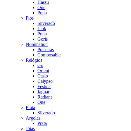
Hassu
One
Prata
Fios
Silverado
Link
Prata
Goris
Nomination
Pulseiras
Composable
Relógios
Go
Orient
Casio
Calypso
Festina
Jaguar
Radiant
One
Prata
Silverado
Argolas
Prata
Jóias