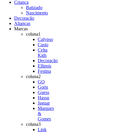
Criança
Batizado
Nascimento
Decoração
Alianças
Marcas
coluna1
Calypso
Casio
Celta
Kids
Decoração
Ellipsis
Festina
coluna2
GO
Goris
Guess
Hassu
Jaguar
Marques
&
Gomes
coluna3
Link