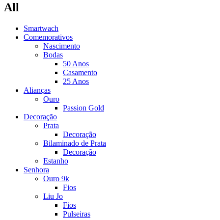
All
Smartwach
Comemorativos
Nascimento
Bodas
50 Anos
Casamento
25 Anos
Alianças
Ouro
Passion Gold
Decoração
Prata
Decoração
Bilaminado de Prata
Decoração
Estanho
Senhora
Ouro 9k
Fios
Liu Jo
Fios
Pulseiras