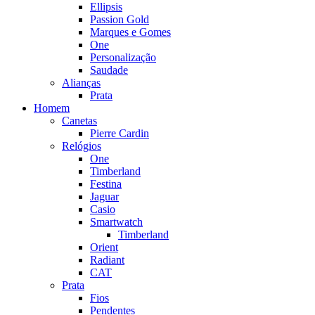
Ellipsis
Passion Gold
Marques e Gomes
One
Personalização
Saudade
Alianças
Prata
Homem
Canetas
Pierre Cardin
Relógios
One
Timberland
Festina
Jaguar
Casio
Smartwatch
Timberland
Orient
Radiant
CAT
Prata
Fios
Pendentes