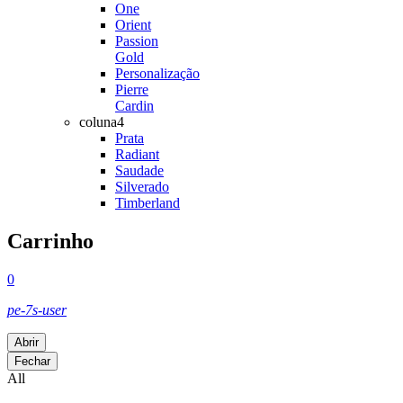
One
Orient
Passion
Gold
Personalização
Pierre
Cardin
coluna4
Prata
Radiant
Saudade
Silverado
Timberland
Carrinho
0
pe-7s-user
Abrir
Fechar
All