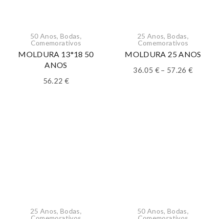
50 Anos
,
Bodas
,
25 Anos
,
Bodas
,
Comemorativos
Comemorativos
MOLDURA 13*18 50
MOLDURA 25 ANOS
ANOS
Price
36.05
€
–
57.26
€
range:
56.22
€
36.05 €
throug
57.26 €
25 Anos
,
Bodas
,
50 Anos
,
Bodas
,
Comemorativos
Comemorativos