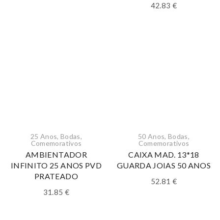
42.83
€
25 Anos
,
Bodas
,
50 Anos
,
Bodas
,
Comemorativos
Comemorativos
AMBIENTADOR
CAIXA MAD. 13*18
INFINITO 25 ANOS PVD
GUARDA JOIAS 50 ANOS
PRATEADO
52.81
€
31.85
€