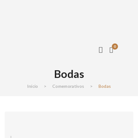
0
Bodas
Início
>
Comemorativos
>
Bodas