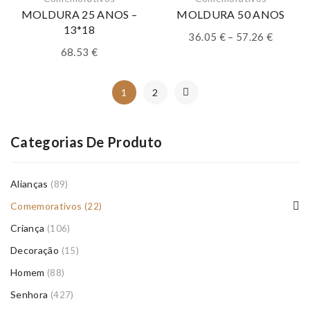
MOLDURA 25 ANOS –
MOLDURA 50 ANOS
13*18
Price
36.05
€
–
57.26
€
range:
68.53
€
36.05 €
throug
1
2
57.26 €
Categorias De Produto
Alianças
(89)
Comemorativos
(22)
Criança
(106)
Decoração
(15)
Homem
(88)
Senhora
(427)