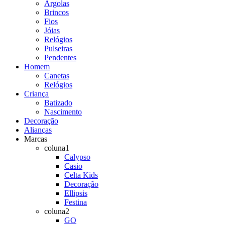
Argolas
Brincos
Fios
Jóias
Relógios
Pulseiras
Pendentes
Homem
Canetas
Relógios
Criança
Batizado
Nascimento
Decoração
Alianças
Marcas
coluna1
Calypso
Casio
Celta Kids
Decoração
Ellipsis
Festina
coluna2
GO