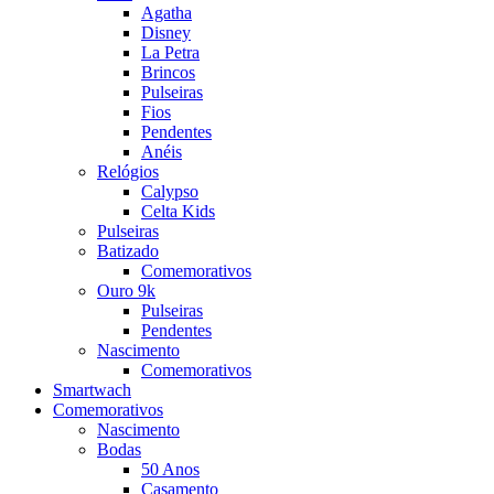
Agatha
Disney
La Petra
Brincos
Pulseiras
Fios
Pendentes
Anéis
Relógios
Calypso
Celta Kids
Pulseiras
Batizado
Comemorativos
Ouro 9k
Pulseiras
Pendentes
Nascimento
Comemorativos
Smartwach
Comemorativos
Nascimento
Bodas
50 Anos
Casamento