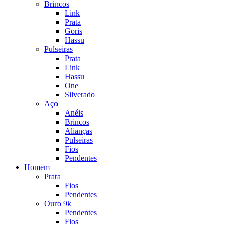
Brincos
Link
Prata
Goris
Hassu
Pulseiras
Prata
Link
Hassu
One
Silverado
Aço
Anéis
Brincos
Alianças
Pulseiras
Fios
Pendentes
Homem
Prata
Fios
Pendentes
Ouro 9k
Pendentes
Fios