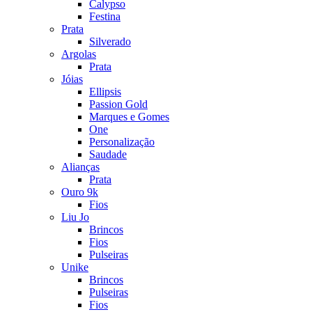
Calypso
Festina
Prata
Silverado
Argolas
Prata
Jóias
Ellipsis
Passion Gold
Marques e Gomes
One
Personalização
Saudade
Alianças
Prata
Ouro 9k
Fios
Liu Jo
Brincos
Fios
Pulseiras
Unike
Brincos
Pulseiras
Fios