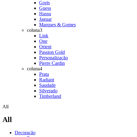
Goris
Guess
Hassu
Jaguar
Marques & Gomes
coluna3
Link
One
Orient
Passion Gold
Personalização
Pierre Cardin
coluna4
Prata
Radiant
Saudade
Silverado
Timberland
All
All
Decoração