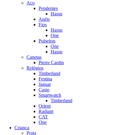
Aço
Pendentes
Hassu
Anéis
Fios
Hassu
One
Pulseiras
One
Hassu
Canetas
Pierre Cardin
Relógios
Timberland
Festina
Jaguar
Casio
Smartwatch
Timberland
Orient
Radiant
CAT
One
Criança
Prata