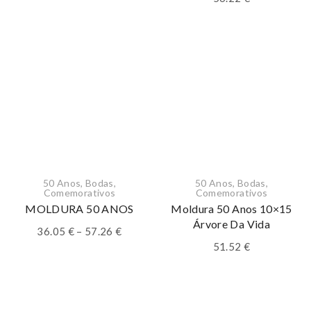
50 Anos
,
Bodas
,
50 Anos
,
Bodas
,
Comemorativos
Comemorativos
MOLDURA 50 ANOS
Moldura 50 Anos 10×15
Árvore Da Vida
Price
36.05
€
–
57.26
€
range:
51.52
€
36.05 €
through
57.26 €