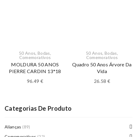
50 Anos
,
Bodas
,
50 Anos
,
Bodas
,
Comemorativos
Comemorativos
MOLDURA 50 ANOS
Quadro 50 Anos Árvore Da
PIERRE CARDIN 13*18
Vida
96.49
€
26.58
€
Categorias De Produto
Alianças
(89)
Comemorativos
(22)