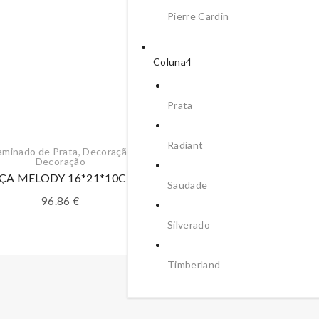
Pierre Cardin
Coluna4
Prata
Radiant
laminado de Prata
,
Decoração
,
Decoração
ÇA MELODY 16*21*10CM
Saudade
96.86
€
Silverado
Timberland