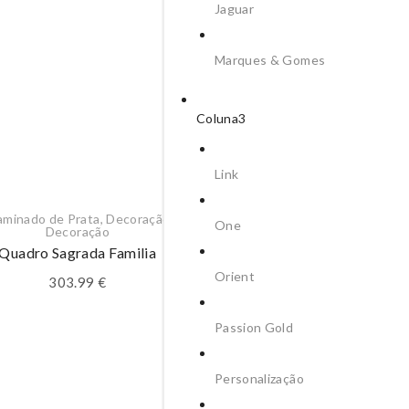
Jaguar
Marques & Gomes
Coluna3
Link
laminado de Prata
,
Decoração
,
Bilaminado de Prata
,
Decora
One
Decoração
Decoração
Quadro Sagrada Familia
QUADRO SAGRADA FAMI
82*51CM
Orient
303.99
€
250.24
€
Passion Gold
Personalização