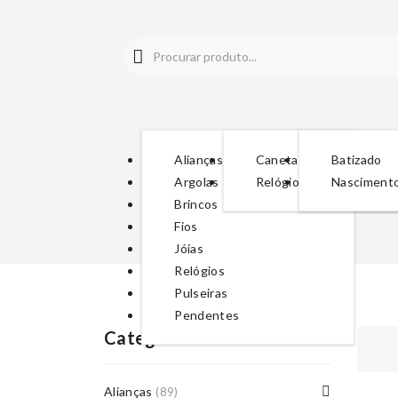
Alianças
Canetas
Batizado
Argolas
Relógios
Nasciment
Brincos
Fios
Jóias
Relógios
Pulseiras
Pendentes
Categorias De Produto
Alianças
(89)