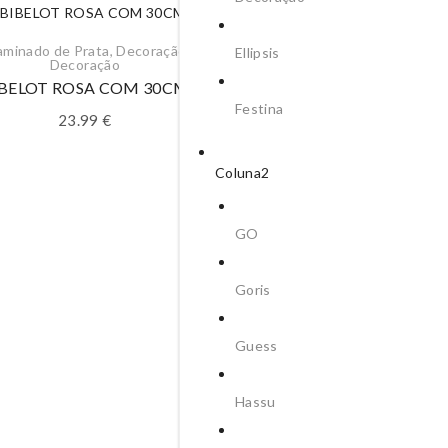
laminado de Prata
,
Decoração
,
Ellipsis
Decoração
IBELOT ROSA COM 30CM
Festina
23.99
€
Coluna2
GO
Decoração
,
Decoração
,
Pra
Goris
JARRA C/3 FOLHAS H. 
143.99
€
Guess
Hassu