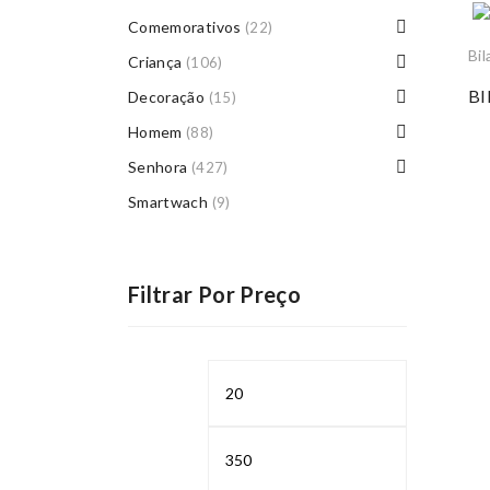
Comemorativos
(22)
Bi
Criança
(106)
B
Decoração
(15)
Homem
(88)
Senhora
(427)
Smartwach
(9)
Filtrar Por Preço
Preço
Preço
mínimo
máximo