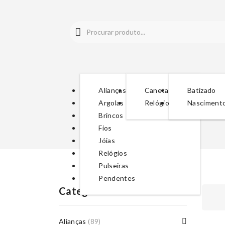
Alianças
Canetas
Batizado
Argolas
Relógios
Nasciment
Brincos
Fios
Jóias
Relógios
Pulseiras
Pendentes
Categorias De Produto
Alianças
(89)