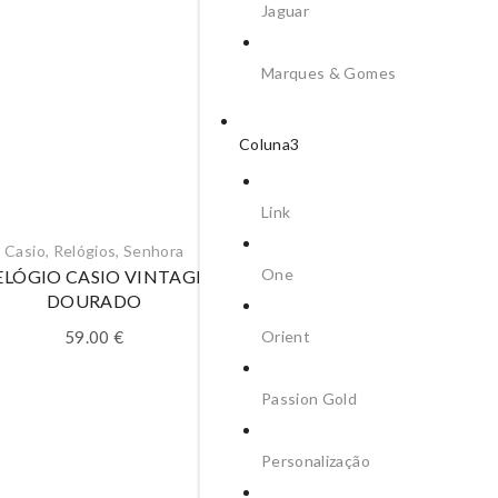
Jaguar
Marques & Gomes
Coluna3
Link
Casio
,
Relógios
,
Senhora
Casio
,
Relógios
,
Senhora
One
ELÓGIO CASIO VINTAGE
RELÓGIO CASIO VINTA
DOURADO
DOURADO
Orient
59.00
€
55.00
€
Passion Gold
Personalização