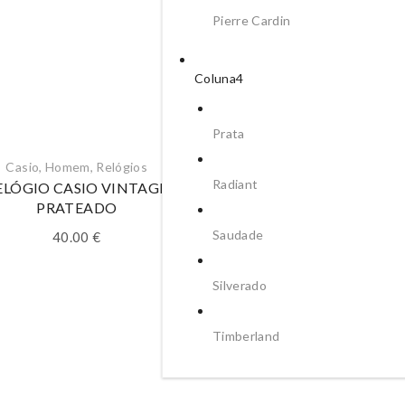
Pierre Cardin
Coluna4
Prata
Casio
,
Homem
,
Relógios
CAT
,
Homem
,
Relógios
Radiant
ELÓGIO CASIO VINTAGE
RELÓGIO CAT OD HYB
PRATEADO
99.00
€
Saudade
40.00
€
Silverado
Timberland