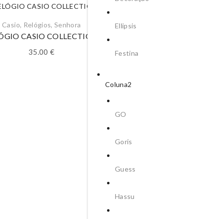
Casio
,
Relógios
,
Senhora
Ellipsis
ÓGIO CASIO COLLECTION
35.00
€
Festina
Coluna2
GO
Casio
,
Homem
,
Relógios
Goris
RELÓGIO CASIO DIGIT
23.00
€
Guess
Hassu