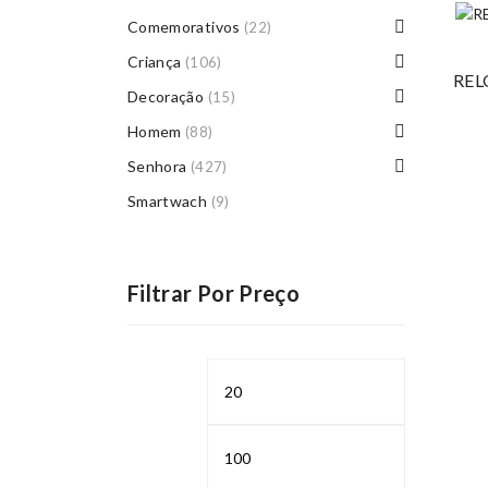
Comemorativos
(22)
Criança
(106)
REL
Decoração
(15)
Homem
(88)
Senhora
(427)
Smartwach
(9)
Filtrar Por Preço
Preço
Preço
mínimo
máximo