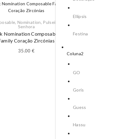
Ellipsis
posable
,
Nomination
,
Pulseiras
,
Senhora
nk Nomination Composable
Festina
Family Coração Zircónias
35.00
€
Coluna2
GO
Goris
Guess
Hassu