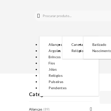
Alianças
Canetas
Batizado
Argolas
Relógios
Nasciment
Brincos
Fios
Jóias
Relógios
Pulseiras
Pendentes
Categorias De Produto
Alianças
(89)