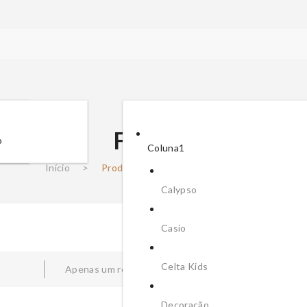
Familia
o
Coluna1
Início
>
Produtos etiquetados com “Familia”
Calypso
Casio
Celta Kids
Apenas um resultado
Ordenar
Decoração