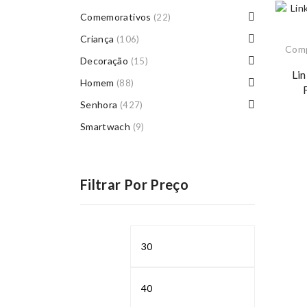
Comemorativos
(22)
Criança
(106)
Com
Decoração
(15)
Li
Homem
(88)
Senhora
(427)
Smartwach
(9)
Filtrar Por Preço
Preço
Preço
mínimo
máximo