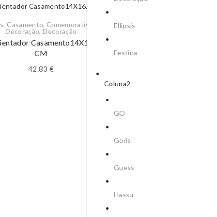
s
,
Casamento
,
Comemorativos
,
Ellipsis
Decoração
,
Decoração
entador Casamento14X16.5
Festina
CM
42.83
€
Coluna2
GO
25 Anos
,
Bodas
,
Comemorat
Goris
AMBIENTADOR INFINIT
ANOS PVD PRATEAD
Guess
31.85
€
Hassu