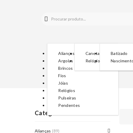
Alianças
Canetas
Batizado
Argolas
Relógios
Nasciment
Brincos
Fios
Jóias
Relógios
Pulseiras
Pendentes
Categorias De Produto
Alianças
(89)