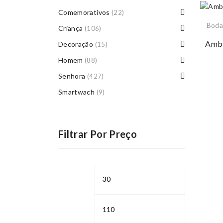
Comemorativos
(22)
Boda
Criança
(106)
Ambi
Decoração
(15)
Homem
(88)
Senhora
(427)
Smartwach
(9)
Filtrar Por Preço
Preço
Preço
mínimo
máximo