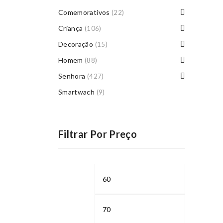
Comemorativos
(22)
Criança
(106)
Decoração
(15)
Homem
(88)
Senhora
(427)
Smartwach
(9)
Filtrar Por Preço
Preço
Preço
mínimo
máximo