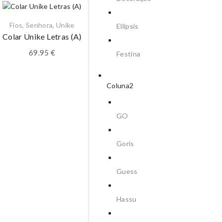
Fios
,
Senhora
,
Unike
Ellipsis
Colar Unike Letras (A)
69.95
€
Festina
Coluna2
GO
Goris
Guess
Hassu