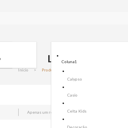
Letra A
o
Coluna1
Início
>
Produtos etiquetados com “Letra A”
Calypso
Casio
Celta Kids
Apenas um resultado
Ordenar
Decoração