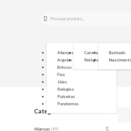
Alianças
Canetas
Batizado
Argolas
Relógios
Nasciment
Brincos
Fios
Jóias
Relógios
Pulseiras
Pendentes
Categorias De Produto
Alianças
(89)