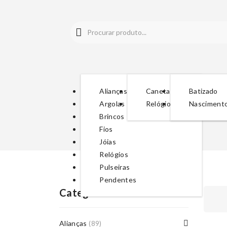
Alianças
Canetas
Batizado
Argolas
Relógios
Nasciment
Brincos
Fios
Jóias
Relógios
Pulseiras
Pendentes
Categorias De Produto
Alianças
(89)