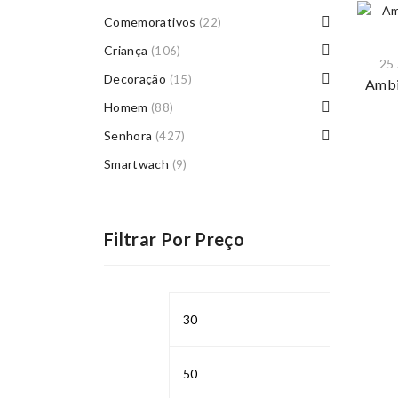
Comemorativos
(22)
Criança
(106)
25
Decoração
(15)
Ambi
Homem
(88)
Senhora
(427)
Smartwach
(9)
Filtrar Por Preço
Preço
Preço
mínimo
máximo