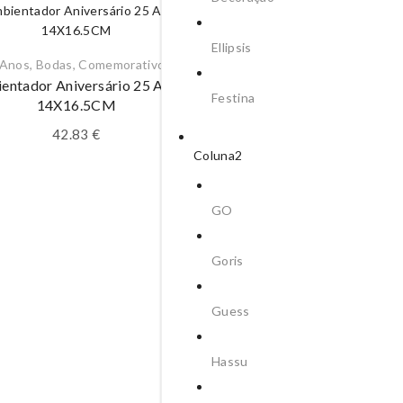
Ellipsis
 Anos
,
Bodas
,
Comemorativos
entador Aniversário 25 Anos
Festina
14X16.5CM
42.83
€
Coluna2
GO
Bodas
,
Casamento
,
Comemora
Goris
Decoração
,
Decoração
Ambientador Casamento14
Guess
CM
42.83
€
Hassu