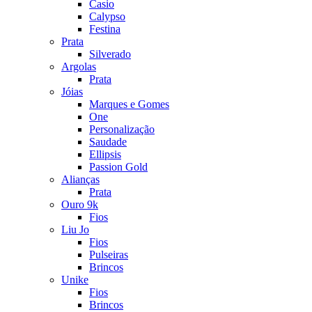
Casio
Calypso
Festina
Prata
Silverado
Argolas
Prata
Jóias
Marques e Gomes
One
Personalização
Saudade
Ellipsis
Passion Gold
Alianças
Prata
Ouro 9k
Fios
Liu Jo
Fios
Pulseiras
Brincos
Unike
Fios
Brincos