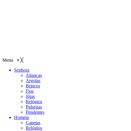
Menu
≡
╳
Senhora
Alianças
Argolas
Brincos
Fios
Jóias
Relógios
Pulseiras
Pendentes
Homem
Canetas
Relógios