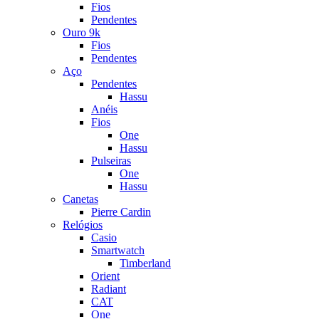
Fios
Pendentes
Ouro 9k
Fios
Pendentes
Aço
Pendentes
Hassu
Anéis
Fios
One
Hassu
Pulseiras
One
Hassu
Canetas
Pierre Cardin
Relógios
Casio
Smartwatch
Timberland
Orient
Radiant
CAT
One