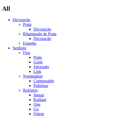
All
Decoração
Prata
Decoração
Bilaminado de Prata
Decoração
Estanho
Senhora
Fios
Prata
Goris
Silverado
Link
Nomination
Composable
Pulseiras
Relógios
Jaguar
Radiant
One
Go
Orient