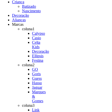
Criança
Batizado
Nascimento
Decoração
Alianças
Marcas
coluna1
Calypso
Casio
Celta
Kids
Decoração
Ellipsis
Festina
coluna2
GO
Goris
Guess
Hassu
Jaguar
Marques
&
Gomes
coluna3
Link