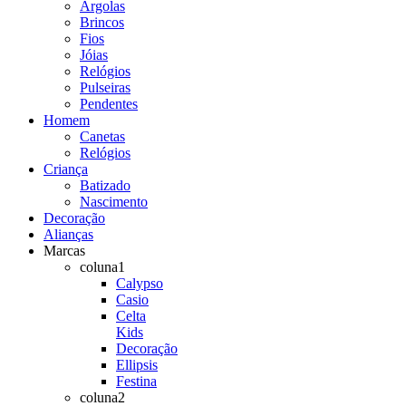
Argolas
Brincos
Fios
Jóias
Relógios
Pulseiras
Pendentes
Homem
Canetas
Relógios
Criança
Batizado
Nascimento
Decoração
Alianças
Marcas
coluna1
Calypso
Casio
Celta
Kids
Decoração
Ellipsis
Festina
coluna2