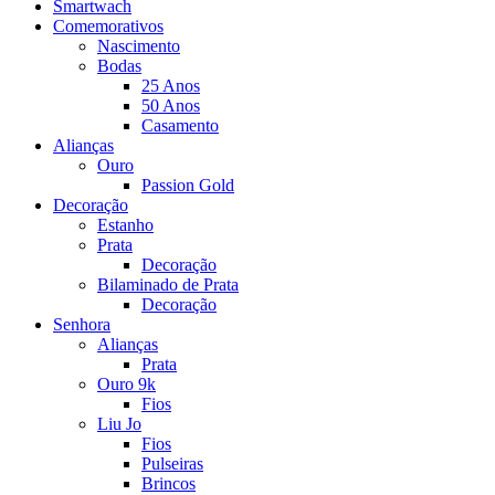
Smartwach
Comemorativos
Nascimento
Bodas
25 Anos
50 Anos
Casamento
Alianças
Ouro
Passion Gold
Decoração
Estanho
Prata
Decoração
Bilaminado de Prata
Decoração
Senhora
Alianças
Prata
Ouro 9k
Fios
Liu Jo
Fios
Pulseiras
Brincos