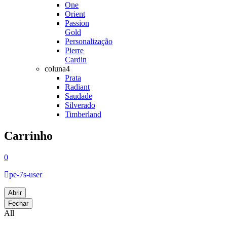
One
Orient
Passion
Gold
Personalização
Pierre
Cardin
coluna4
Prata
Radiant
Saudade
Silverado
Timberland
Carrinho
0
pe-7s-user
Abrir
Fechar
All