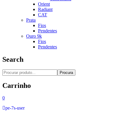
Orient
Radiant
CAT
Prata
Fios
Pendentes
Ouro 9k
Fios
Pendentes
Search
Procura
Carrinho
0
pe-7s-user