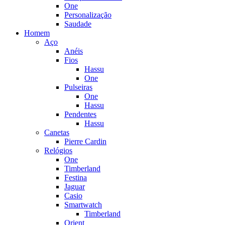
One
Personalização
Saudade
Homem
Aço
Anéis
Fios
Hassu
One
Pulseiras
One
Hassu
Pendentes
Hassu
Canetas
Pierre Cardin
Relógios
One
Timberland
Festina
Jaguar
Casio
Smartwatch
Timberland
Orient