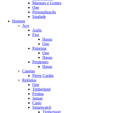
Marques e Gomes
One
Personalização
Saudade
Homem
Aço
Anéis
Fios
Hassu
One
Pulseiras
One
Hassu
Pendentes
Hassu
Canetas
Pierre Cardin
Relógios
One
Timberland
Festina
Jaguar
Casio
Smartwatch
Timberland