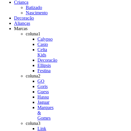
Criança
Batizado
Nascimento
Decoração
Alianças
Marcas
coluna1
Calypso
Casio
Celta
Kids
Decoração
Ellipsis
Festina
coluna2
GO
Goris
Guess
Hassu
Jaguar
Marques
&
Gomes
coluna3
Link