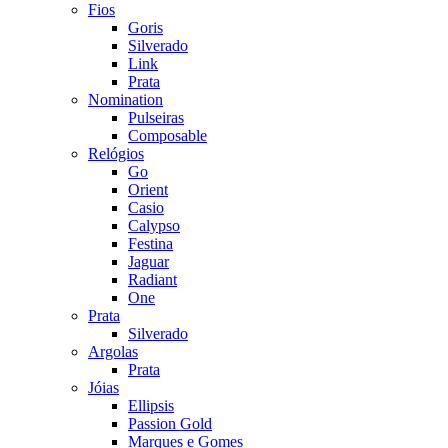
Fios
Goris
Silverado
Link
Prata
Nomination
Pulseiras
Composable
Relógios
Go
Orient
Casio
Calypso
Festina
Jaguar
Radiant
One
Prata
Silverado
Argolas
Prata
Jóias
Ellipsis
Passion Gold
Marques e Gomes