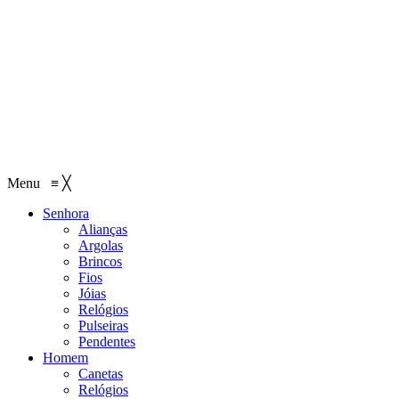
Menu
≡
╳
Senhora
Alianças
Argolas
Brincos
Fios
Jóias
Relógios
Pulseiras
Pendentes
Homem
Canetas
Relógios