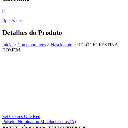
0
pe-7s-user
Detalhes do Produto
Início
>
Comemorativos
>
Nascimento
>
RELÓGIO FESTINA
HOMEM
Set Colares One Red
Pulseira Nomination Milleluci Letras (A)