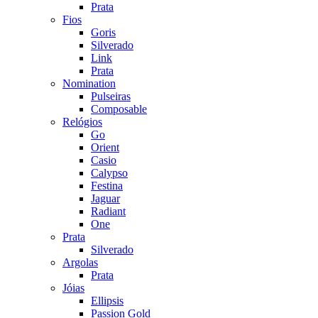
Prata
Fios
Goris
Silverado
Link
Prata
Nomination
Pulseiras
Composable
Relógios
Go
Orient
Casio
Calypso
Festina
Jaguar
Radiant
One
Prata
Silverado
Argolas
Prata
Jóias
Ellipsis
Passion Gold