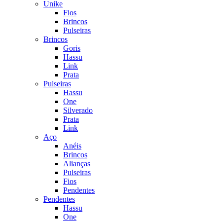
Unike
Fios
Brincos
Pulseiras
Brincos
Goris
Hassu
Link
Prata
Pulseiras
Hassu
One
Silverado
Prata
Link
Aço
Anéis
Brincos
Alianças
Pulseiras
Fios
Pendentes
Pendentes
Hassu
One