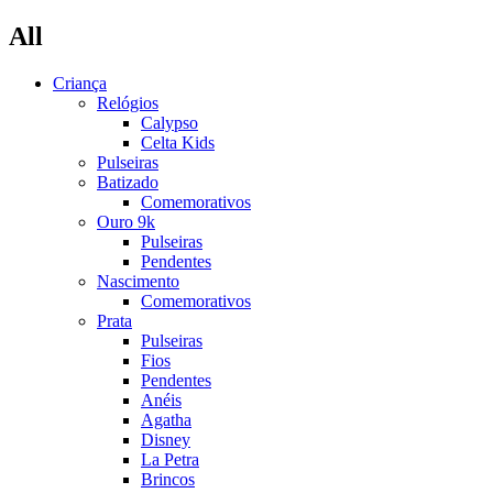
All
Criança
Relógios
Calypso
Celta Kids
Pulseiras
Batizado
Comemorativos
Ouro 9k
Pulseiras
Pendentes
Nascimento
Comemorativos
Prata
Pulseiras
Fios
Pendentes
Anéis
Agatha
Disney
La Petra
Brincos