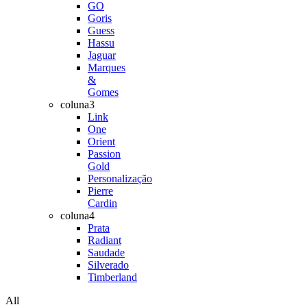
GO
Goris
Guess
Hassu
Jaguar
Marques
&
Gomes
coluna3
Link
One
Orient
Passion
Gold
Personalização
Pierre
Cardin
coluna4
Prata
Radiant
Saudade
Silverado
Timberland
All