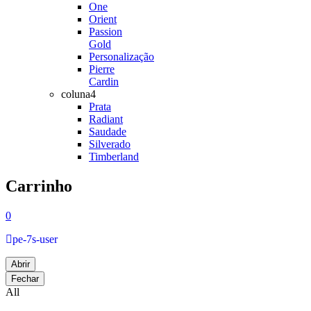
One
Orient
Passion
Gold
Personalização
Pierre
Cardin
coluna4
Prata
Radiant
Saudade
Silverado
Timberland
Carrinho
0
pe-7s-user
Abrir
Fechar
All