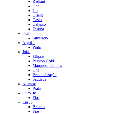
Radiant
One
Go
Orient
Casio
Calypso
Festina
Prata
Silverado
Argolas
Prata
Jóias
Ellipsis
Passion Gold
Marques e Gomes
One
Personalização
Saudade
Alianças
Prata
Ouro 9k
Fios
Liu Jo
Brincos
Fios