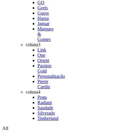
GO
Goris
Guess
Hassu
Jaguar
Marques
&
Gomes
coluna3
Link
One
Orient
Passion
Gold
Personalização
Pierre
Cardin
coluna4
Prata
Radiant
Saudade
Silverado
Timberland
All