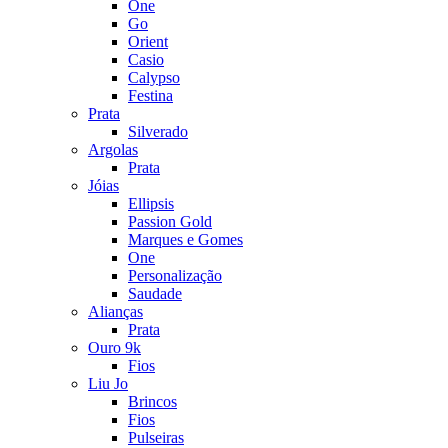
One
Go
Orient
Casio
Calypso
Festina
Prata
Silverado
Argolas
Prata
Jóias
Ellipsis
Passion Gold
Marques e Gomes
One
Personalização
Saudade
Alianças
Prata
Ouro 9k
Fios
Liu Jo
Brincos
Fios
Pulseiras