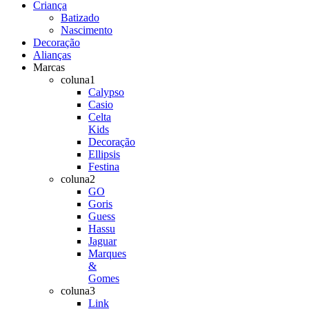
Criança
Batizado
Nascimento
Decoração
Alianças
Marcas
coluna1
Calypso
Casio
Celta
Kids
Decoração
Ellipsis
Festina
coluna2
GO
Goris
Guess
Hassu
Jaguar
Marques
&
Gomes
coluna3
Link