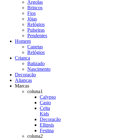
Argolas
Brincos
Fios
Jóias
Relógios
Pulseiras
Pendentes
Homem
Canetas
Relógios
Criança
Batizado
Nascimento
Decoração
Alianças
Marcas
coluna1
Calypso
Casio
Celta
Kids
Decoração
Ellipsis
Festina
coluna2