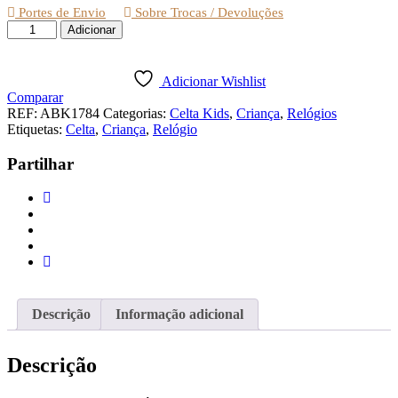
Portes de Envio
Sobre Trocas / Devoluções
Quantidade
Adicionar
de
RELÓGIO
CELTA
Adicionar Wishlist
DE
Comparar
PULSO
REF:
ABK1784
Categorias:
Celta Kids
,
Criança
,
Relógios
JOANINHAS
Etiquetas:
Celta
,
Criança
,
Relógio
Partilhar
Descrição
Informação adicional
Descrição