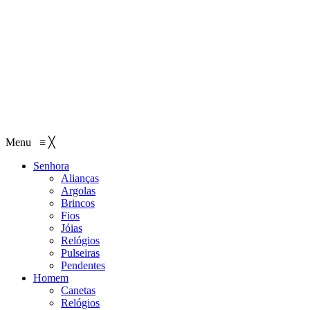
Menu
≡
╳
Senhora
Alianças
Argolas
Brincos
Fios
Jóias
Relógios
Pulseiras
Pendentes
Homem
Canetas
Relógios