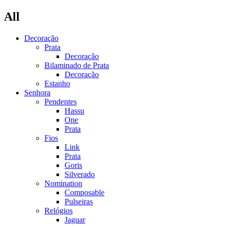
All
Decoração
Prata
Decoração
Bilaminado de Prata
Decoração
Estanho
Senhora
Pendentes
Hassu
One
Prata
Fios
Link
Prata
Goris
Silverado
Nomination
Composable
Pulseiras
Relógios
Jaguar