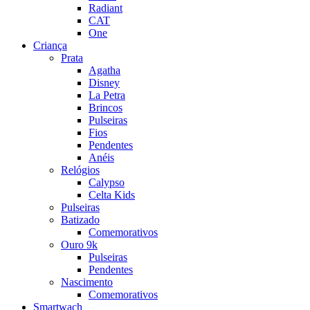
Radiant
CAT
One
Criança
Prata
Agatha
Disney
La Petra
Brincos
Pulseiras
Fios
Pendentes
Anéis
Relógios
Calypso
Celta Kids
Pulseiras
Batizado
Comemorativos
Ouro 9k
Pulseiras
Pendentes
Nascimento
Comemorativos
Smartwach