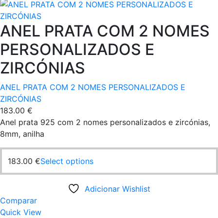
page
ANEL PRATA COM 2 NOMES
PERSONALIZADOS E
ZIRCÓNIAS
ANEL PRATA COM 2 NOMES PERSONALIZADOS E
ZIRCÓNIAS
183.00
€
Anel prata 925 com 2 nomes personalizados e zircónias,
8mm, anilha
This
183.00
€
Select options
product
has
Adicionar Wishlist
multiple
Comparar
variants.
Quick View