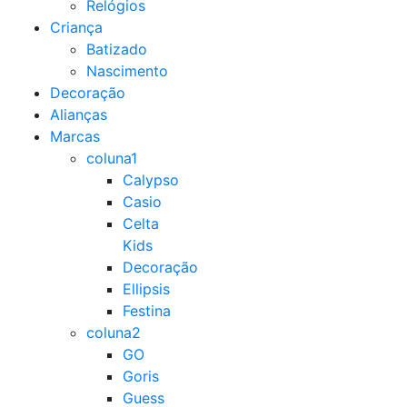
Relógios
Criança
Batizado
Nascimento
Decoração
Alianças
Marcas
coluna1
Calypso
Casio
Celta
Kids
Decoração
Ellipsis
Festina
coluna2
GO
Goris
Guess