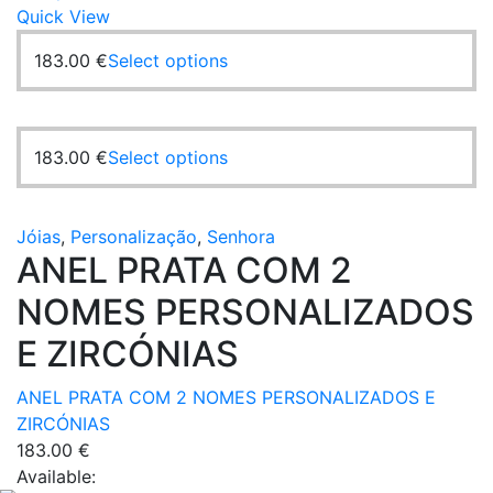
Quick View
This
183.00
€
Select options
product
has
multiple
This
183.00
€
Select options
variants.
product
The
has
options
multiple
Jóias
,
Personalização
,
Senhora
may
ANEL PRATA COM 2
variants.
be
The
chosen
NOMES PERSONALIZADOS
options
on
may
E ZIRCÓNIAS
the
be
product
chosen
ANEL PRATA COM 2 NOMES PERSONALIZADOS E
page
on
ZIRCÓNIAS
the
183.00
€
product
Available: