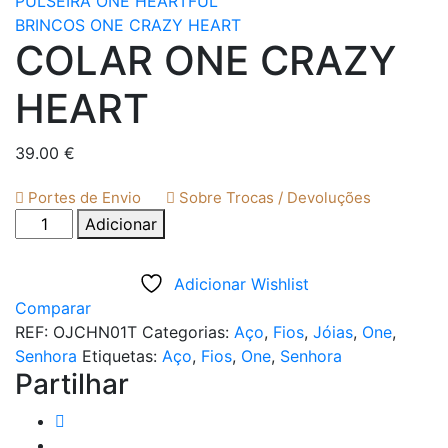
PULSEIRA ONE HEARTFUL
BRINCOS ONE CRAZY HEART
COLAR ONE CRAZY
HEART
39.00
€
Portes de Envio
Sobre Trocas / Devoluções
Quantidade
Adicionar
de
COLAR
Adicionar Wishlist
ONE
Comparar
CRAZY
REF:
OJCHN01T
Categorias:
Aço
,
Fios
,
Jóias
,
One
,
HEART
Senhora
Etiquetas:
Aço
,
Fios
,
One
,
Senhora
Partilhar