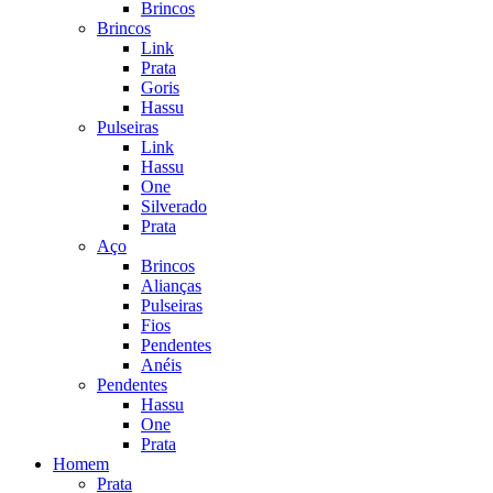
Brincos
Brincos
Link
Prata
Goris
Hassu
Pulseiras
Link
Hassu
One
Silverado
Prata
Aço
Brincos
Alianças
Pulseiras
Fios
Pendentes
Anéis
Pendentes
Hassu
One
Prata
Homem
Prata