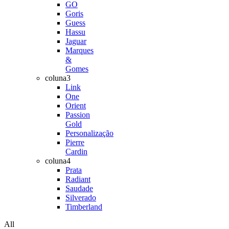
GO
Goris
Guess
Hassu
Jaguar
Marques
&
Gomes
coluna3
Link
One
Orient
Passion
Gold
Personalização
Pierre
Cardin
coluna4
Prata
Radiant
Saudade
Silverado
Timberland
All