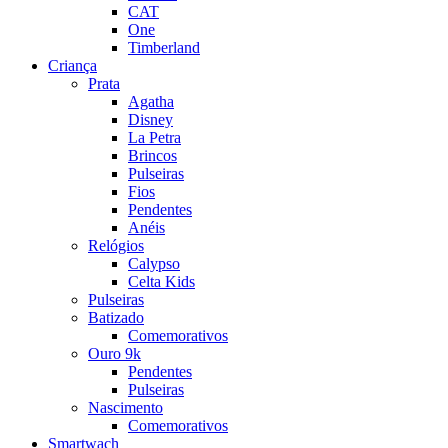
CAT
One
Timberland
Criança
Prata
Agatha
Disney
La Petra
Brincos
Pulseiras
Fios
Pendentes
Anéis
Relógios
Calypso
Celta Kids
Pulseiras
Batizado
Comemorativos
Ouro 9k
Pendentes
Pulseiras
Nascimento
Comemorativos
Smartwach