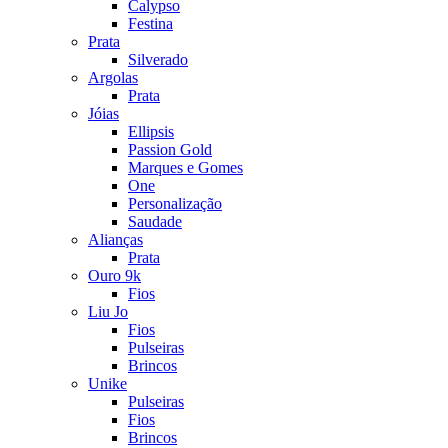
Calypso
Festina
Prata
Silverado
Argolas
Prata
Jóias
Ellipsis
Passion Gold
Marques e Gomes
One
Personalização
Saudade
Alianças
Prata
Ouro 9k
Fios
Liu Jo
Fios
Pulseiras
Brincos
Unike
Pulseiras
Fios
Brincos