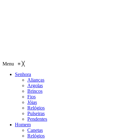
Menu
≡
╳
Senhora
Alianças
Argolas
Brincos
Fios
Jóias
Relógios
Pulseiras
Pendentes
Homem
Canetas
Relógios