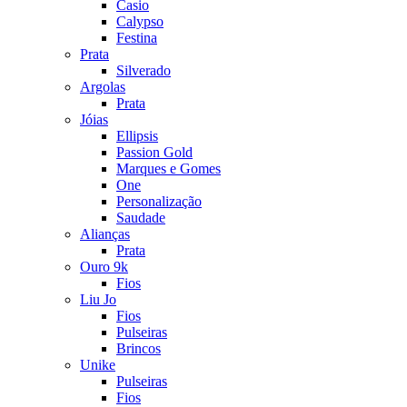
Casio
Calypso
Festina
Prata
Silverado
Argolas
Prata
Jóias
Ellipsis
Passion Gold
Marques e Gomes
One
Personalização
Saudade
Alianças
Prata
Ouro 9k
Fios
Liu Jo
Fios
Pulseiras
Brincos
Unike
Pulseiras
Fios