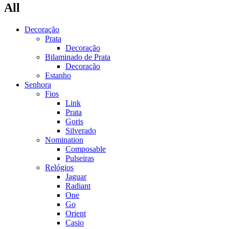
All
Decoração
Prata
Decoração
Bilaminado de Prata
Decoração
Estanho
Senhora
Fios
Link
Prata
Goris
Silverado
Nomination
Composable
Pulseiras
Relógios
Jaguar
Radiant
One
Go
Orient
Casio