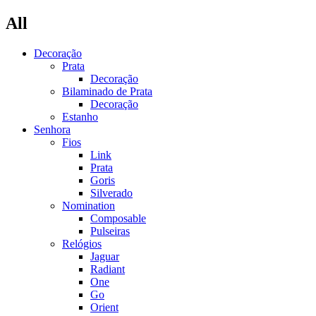
All
Decoração
Prata
Decoração
Bilaminado de Prata
Decoração
Estanho
Senhora
Fios
Link
Prata
Goris
Silverado
Nomination
Composable
Pulseiras
Relógios
Jaguar
Radiant
One
Go
Orient