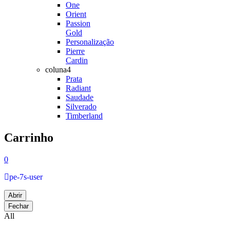
One
Orient
Passion
Gold
Personalização
Pierre
Cardin
coluna4
Prata
Radiant
Saudade
Silverado
Timberland
Carrinho
0
pe-7s-user
Abrir
Fechar
All