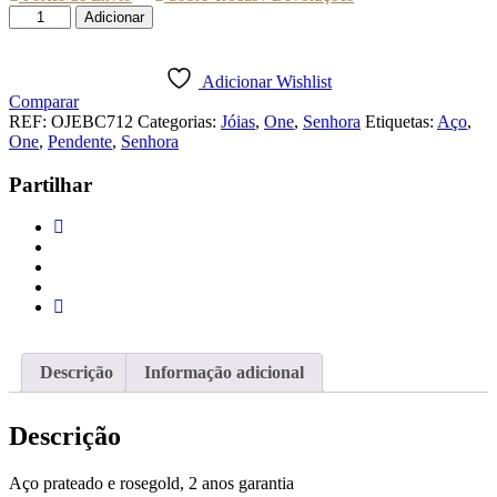
Quantidade
Adicionar
de
PENDENTE
ONE
Adicionar Wishlist
JEWELS
Comparar
FELICIDADE
REF:
OJEBC712
Categorias:
Jóias
,
One
,
Senhora
Etiquetas:
Aço
,
One
,
Pendente
,
Senhora
Partilhar
Descrição
Informação adicional
Descrição
Aço prateado e rosegold, 2 anos garantia