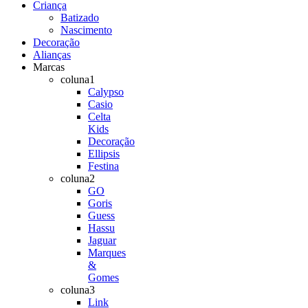
Criança
Batizado
Nascimento
Decoração
Alianças
Marcas
coluna1
Calypso
Casio
Celta
Kids
Decoração
Ellipsis
Festina
coluna2
GO
Goris
Guess
Hassu
Jaguar
Marques
&
Gomes
coluna3
Link