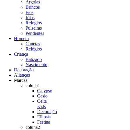
Argolas
Brincos
Fios
Jóias
Relógios
Pulseiras
Pendentes
Homem
Canetas
Relógios
Criança
Batizado
Nascimento
Decoração
Alianças
Marcas
coluna1
Calypso
Casio
Celta
Kids
Decoração
Ellipsis
Festina
coluna2