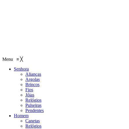
Menu
≡
╳
Senhora
Alianças
Argolas
Brincos
Fios
Jóias
Relógios
Pulseiras
Pendentes
Homem
Canetas
Relógios