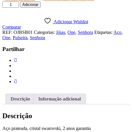
Quantidade
Adicionar
de
PULSEIRA
ONE
Adicionar Wishlist
JEWELS
Comparar
BRIGHT
REF:
OJBSB01
Categorias:
Jóias
,
One
,
Senhora
Etiquetas:
Aço
,
STAR
One
,
Pulseira
,
Senhora
SILVER
Partilhar
Descrição
Informação adicional
Descrição
Aço prateada, cristal swarovski, 2 anos garantia