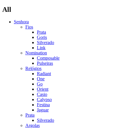
All
Senhora
Fios
Prata
Goris
Silverado
Link
Nomination
Composable
Pulseiras
Relógios
Radiant
One
Go
Orient
Casio
Calypso
Festina
Jaguar
Prata
Silverado
Argolas