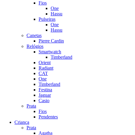
Fios
One
Hassu
Pulseiras
One
Hassu
Canetas
Pierre Cardin
Relógios
Smartwatch
Timberland
Orient
Radiant
CAT
One
Timberland
Festina
Jaguar
Casio
Prata
Fios
Pendentes
Criança
Prata
Agatha