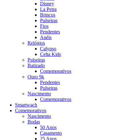
Disney
La Petra
Brincos
Pulseiras
Fios
Pendentes
Anéis
Relógios
Calypso
Celta Kids
Pulseiras
Batizado
Comemorativos
Ouro 9k
Pendentes
Pulseiras
Nascimento
Comemorativos
Smartwach
Comemorativos
Nascimento
Bodas
50 Anos
Casamento
25 Anos