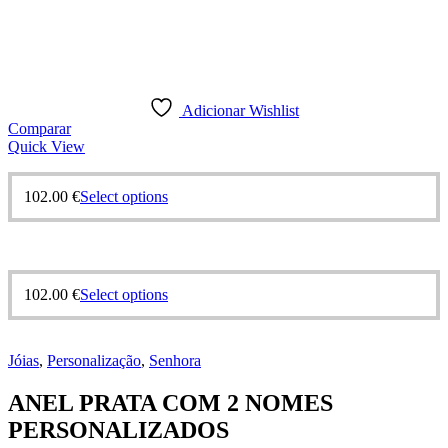
Adicionar Wishlist
Comparar
Quick View
This
102.00
€
Select options
product
has
multiple
variants.
The
This
102.00
€
Select options
options
product
may
has
be
multiple
chosen
Jóias
,
Personalização
,
Senhora
variants.
on
The
the
ANEL PRATA COM 2 NOMES
options
product
may
PERSONALIZADOS
page
be