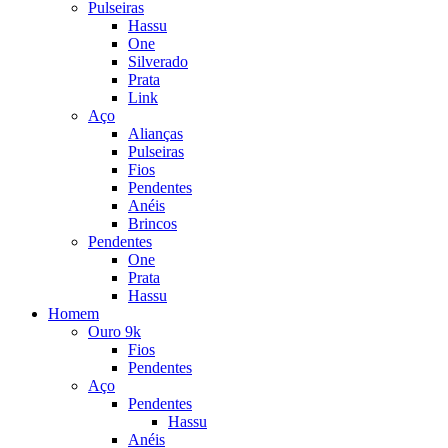
Pulseiras
Hassu
One
Silverado
Prata
Link
Aço
Alianças
Pulseiras
Fios
Pendentes
Anéis
Brincos
Pendentes
One
Prata
Hassu
Homem
Ouro 9k
Fios
Pendentes
Aço
Pendentes
Hassu
Anéis