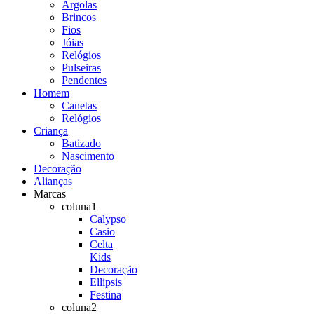
Argolas
Brincos
Fios
Jóias
Relógios
Pulseiras
Pendentes
Homem
Canetas
Relógios
Criança
Batizado
Nascimento
Decoração
Alianças
Marcas
coluna1
Calypso
Casio
Celta
Kids
Decoração
Ellipsis
Festina
coluna2