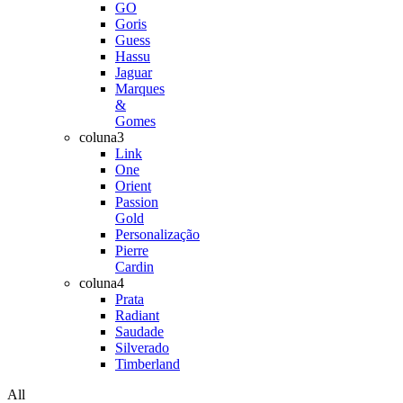
GO
Goris
Guess
Hassu
Jaguar
Marques
&
Gomes
coluna3
Link
One
Orient
Passion
Gold
Personalização
Pierre
Cardin
coluna4
Prata
Radiant
Saudade
Silverado
Timberland
All