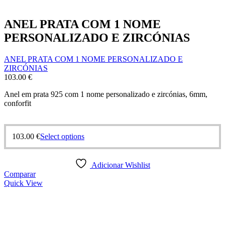
ANEL PRATA COM 1 NOME
PERSONALIZADO E ZIRCÓNIAS
ANEL PRATA COM 1 NOME PERSONALIZADO E
ZIRCÓNIAS
103.00
€
Anel em prata 925 com 1 nome personalizado e zircónias, 6mm,
conforfit
This
103.00
€
Select options
product
has
multiple
Adicionar Wishlist
variants.
Comparar
The
Quick View
options
may
be
chosen