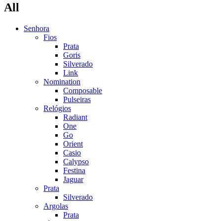
All
Senhora
Fios
Prata
Goris
Silverado
Link
Nomination
Composable
Pulseiras
Relógios
Radiant
One
Go
Orient
Casio
Calypso
Festina
Jaguar
Prata
Silverado
Argolas
Prata