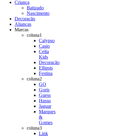
Criança
Batizado
Nascimento
Decoração
Alianças
Marcas
coluna1
Calypso
Casio
Celta
Kids
Decoração
Ellipsis
Festina
coluna2
GO
Goris
Guess
Hassu
Jaguar
Marques
&
Gomes
coluna3
Link