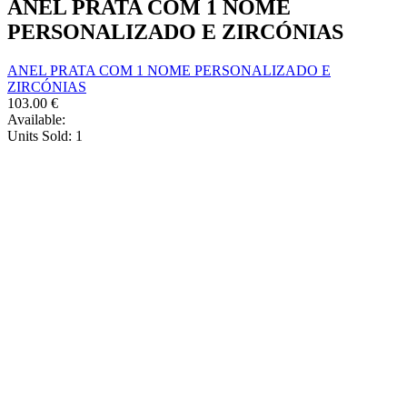
ANEL PRATA COM 1 NOME
options
product
may
PERSONALIZADO E ZIRCÓNIAS
page
be
chosen
ANEL PRATA COM 1 NOME PERSONALIZADO E
on
ZIRCÓNIAS
the
103.00
€
product
Available:
page
Units Sold:
1