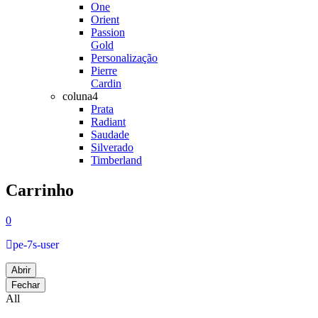
One
Orient
Passion
Gold
Personalização
Pierre
Cardin
coluna4
Prata
Radiant
Saudade
Silverado
Timberland
Carrinho
0
pe-7s-user
Abrir
Fechar
All