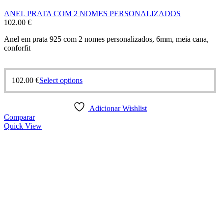
ANEL PRATA COM 2 NOMES PERSONALIZADOS
102.00
€
Anel em prata 925 com 2 nomes personalizados, 6mm, meia cana,
conforfit
This
102.00
€
Select options
product
has
multiple
Adicionar Wishlist
variants.
Comparar
The
Quick View
options
may
be
chosen
on
the
product
page