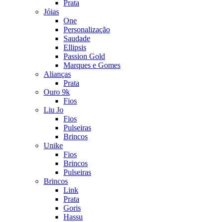
Prata
Jóias
One
Personalização
Saudade
Ellipsis
Passion Gold
Marques e Gomes
Alianças
Prata
Ouro 9k
Fios
Liu Jo
Fios
Pulseiras
Brincos
Unike
Fios
Brincos
Pulseiras
Brincos
Link
Prata
Goris
Hassu