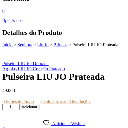
0
pe-7s-user
Detalhes do Produto
Início
>
Senhora
>
Liu Jo
>
Brincos
>
Pulseira LIU JO Prateada
Pulseira LIU JO Dourada
Argolas LIU JO Coração Prateado
Pulseira LIU JO Prateada
49.00
€
Portes de Envio
Sobre Trocas / Devoluções
Quantidade
Adicionar
de
Pulseira
LIU
Adicionar Wishlist
JO