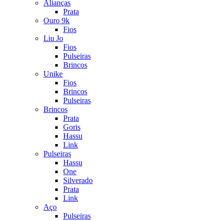
Alianças
Prata
Ouro 9k
Fios
Liu Jo
Fios
Pulseiras
Brincos
Unike
Fios
Brincos
Pulseiras
Brincos
Prata
Goris
Hassu
Link
Pulseiras
Hassu
One
Silverado
Prata
Link
Aço
Pulseiras