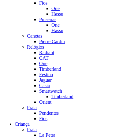
Fios
One
Hassu
Pulseiras
One
Hassu
Canetas
Pierre Cardin
Relógios
Radiant
CAT
One
Timberland
Festina
Jaguar
Casio
Smartwatch
Timberland
Orient
Prata
Pendentes
Fios
Criança
Prata
La Petra