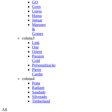
GO
Goris
Guess
Hassu
Jaguar
Marques
&
Gomes
coluna3
Link
One
Orient
Passion
Gold
Personalização
Pierre
Cardin
coluna4
Prata
Radiant
Saudade
Silverado
Timberland
All