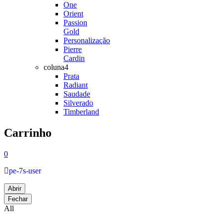
One
Orient
Passion
Gold
Personalização
Pierre
Cardin
coluna4
Prata
Radiant
Saudade
Silverado
Timberland
Carrinho
0
pe-7s-user
Abrir
Fechar
All