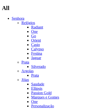
All
Senhora
Relógios
Radiant
One
Go
Orient
Casio
Calypso
Festina
Jaguar
Prata
Silverado
Argolas
Prata
Jóias
Saudade
Ellipsis
Passion Gold
Marques e Gomes
One
Personalização