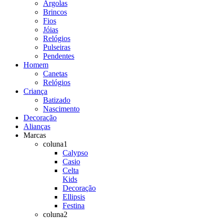
Argolas
Brincos
Fios
Jóias
Relógios
Pulseiras
Pendentes
Homem
Canetas
Relógios
Criança
Batizado
Nascimento
Decoração
Alianças
Marcas
coluna1
Calypso
Casio
Celta
Kids
Decoração
Ellipsis
Festina
coluna2