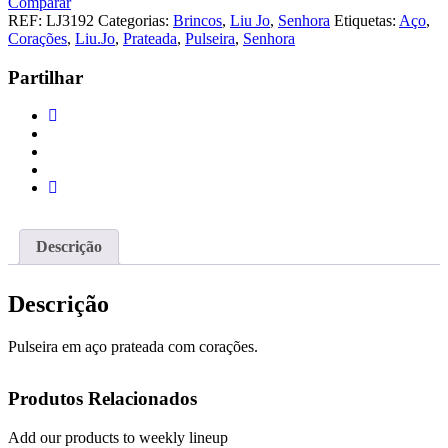
Comparar
Prateada
REF:
LJ3192
Categorias:
Brincos
,
Liu Jo
,
Senhora
Etiquetas:
Aço
,
Corações
,
Liu.Jo
,
Prateada
,
Pulseira
,
Senhora
Partilhar
Descrição
Descrição
Pulseira em aço prateada com corações.
Produtos Relacionados
Add our products to weekly lineup