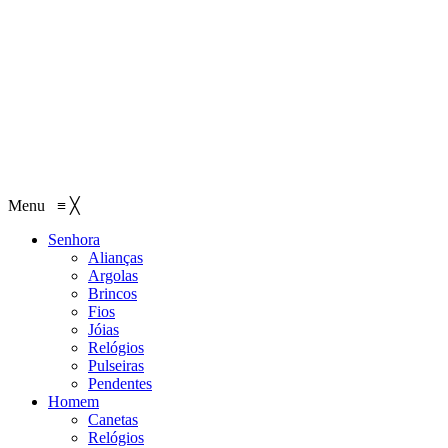
Menu
≡
╳
Senhora
Alianças
Argolas
Brincos
Fios
Jóias
Relógios
Pulseiras
Pendentes
Homem
Canetas
Relógios