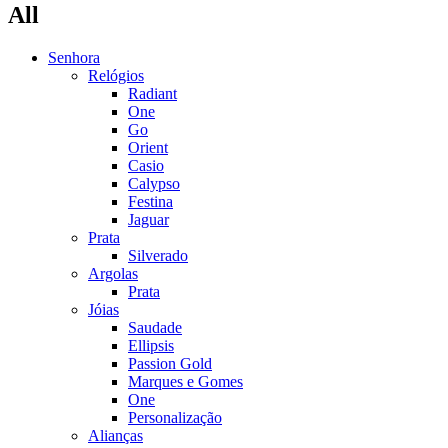
All
Senhora
Relógios
Radiant
One
Go
Orient
Casio
Calypso
Festina
Jaguar
Prata
Silverado
Argolas
Prata
Jóias
Saudade
Ellipsis
Passion Gold
Marques e Gomes
One
Personalização
Alianças