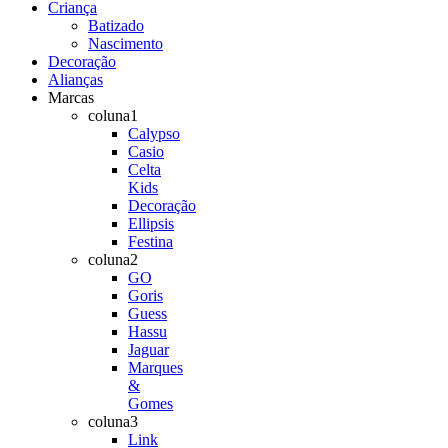
Criança
Batizado
Nascimento
Decoração
Alianças
Marcas
coluna1
Calypso
Casio
Celta
Kids
Decoração
Ellipsis
Festina
coluna2
GO
Goris
Guess
Hassu
Jaguar
Marques
&
Gomes
coluna3
Link