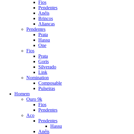
Fios
Pendentes
Anéis
Brincos
Alianças
Pendentes
Prata
Hassu
One
Fios
Prata
Goris
Silverado
Link
Nomination
Composable
Pulseiras
Homem
Ouro 9k
Fios
Pendentes
Aço
Pendentes
Hassu
Anéis