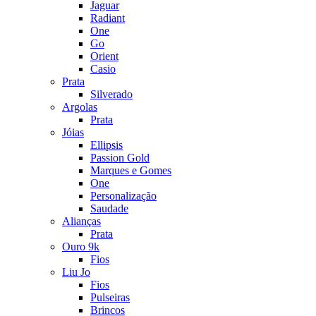
Jaguar
Radiant
One
Go
Orient
Casio
Prata
Silverado
Argolas
Prata
Jóias
Ellipsis
Passion Gold
Marques e Gomes
One
Personalização
Saudade
Alianças
Prata
Ouro 9k
Fios
Liu Jo
Fios
Pulseiras
Brincos