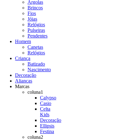
Argolas
Brincos
Fios
Jóias
Relógios
Pulseiras
Pendentes
Homem
Canetas
Relógios
Criança
Batizado
Nascimento
Decoração
Alianças
Marcas
coluna1
Calypso
Casio
Celta
Kids
Decoração
Ellipsis
Festina
coluna2