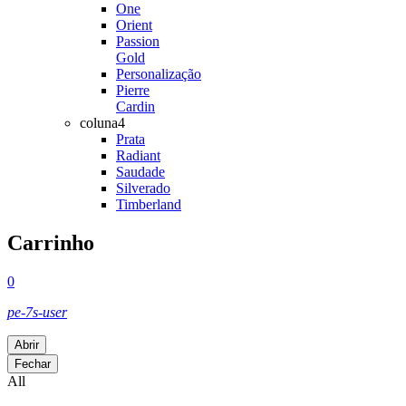
One
Orient
Passion
Gold
Personalização
Pierre
Cardin
coluna4
Prata
Radiant
Saudade
Silverado
Timberland
Carrinho
0
pe-7s-user
Abrir
Fechar
All