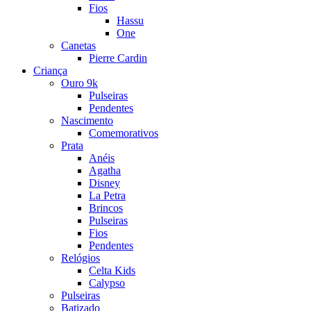
Fios
Hassu
One
Canetas
Pierre Cardin
Criança
Ouro 9k
Pulseiras
Pendentes
Nascimento
Comemorativos
Prata
Anéis
Agatha
Disney
La Petra
Brincos
Pulseiras
Fios
Pendentes
Relógios
Celta Kids
Calypso
Pulseiras
Batizado