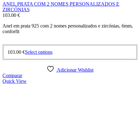
ANEL PRATA COM 2 NOMES PERSONALIZADOS E
ZIRCÓNIAS
103.00
€
Anel em prata 925 com 2 nomes personalizados e zircónias, 6mm,
conforfit
This
103.00
€
Select options
product
has
multiple
Adicionar Wishlist
variants.
Comparar
The
Quick View
options
may
be
chosen
on
the
product
page