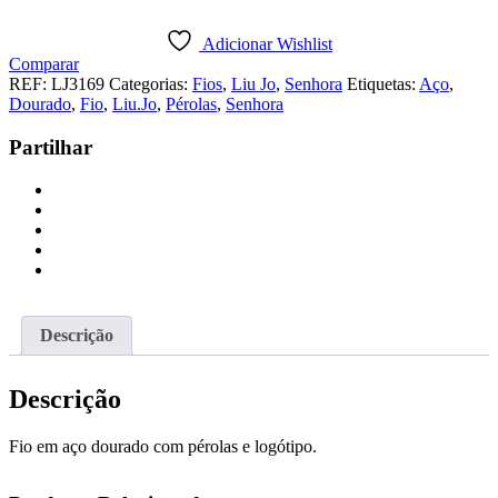
FIO
LIU
Adicionar Wishlist
JO
Comparar
PÉROLAS
REF:
LJ3169
Categorias:
Fios
,
Liu Jo
,
Senhora
Etiquetas:
Aço
,
DOURADO
Dourado
,
Fio
,
Liu.Jo
,
Pérolas
,
Senhora
Partilhar
Descrição
Descrição
Fio em aço dourado com pérolas e logótipo.