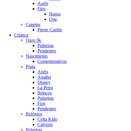
Anéis
Fios
Hassu
One
Canetas
Pierre Cardin
Criança
Ouro 9k
Pulseiras
Pendentes
Nascimento
Comemorativos
Prata
Anéis
Agatha
Disney
La Petra
Brincos
Pulseiras
Fios
Pendentes
Relógios
Celta Kids
Calypso
Pulseiras