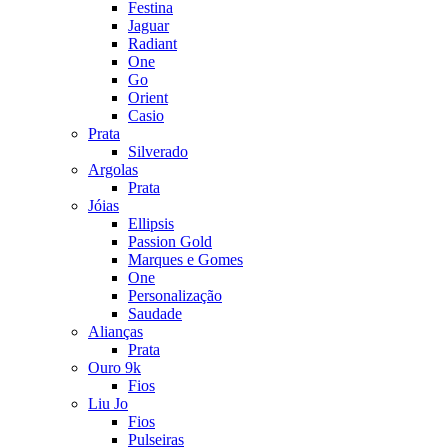
Festina
Jaguar
Radiant
One
Go
Orient
Casio
Prata
Silverado
Argolas
Prata
Jóias
Ellipsis
Passion Gold
Marques e Gomes
One
Personalização
Saudade
Alianças
Prata
Ouro 9k
Fios
Liu Jo
Fios
Pulseiras