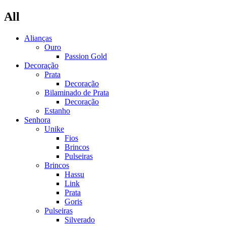
All
Alianças
Ouro
Passion Gold
Decoração
Prata
Decoração
Bilaminado de Prata
Decoração
Estanho
Senhora
Unike
Fios
Brincos
Pulseiras
Brincos
Hassu
Link
Prata
Goris
Pulseiras
Silverado