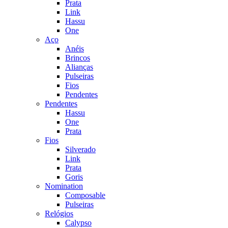
Prata
Link
Hassu
One
Aço
Anéis
Brincos
Alianças
Pulseiras
Fios
Pendentes
Pendentes
Hassu
One
Prata
Fios
Silverado
Link
Prata
Goris
Nomination
Composable
Pulseiras
Relógios
Calypso