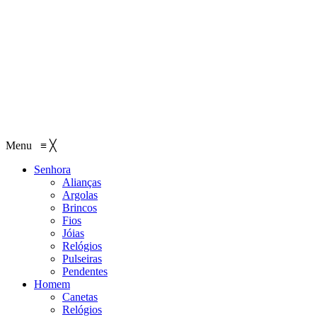
Menu
≡
╳
Senhora
Alianças
Argolas
Brincos
Fios
Jóias
Relógios
Pulseiras
Pendentes
Homem
Canetas
Relógios