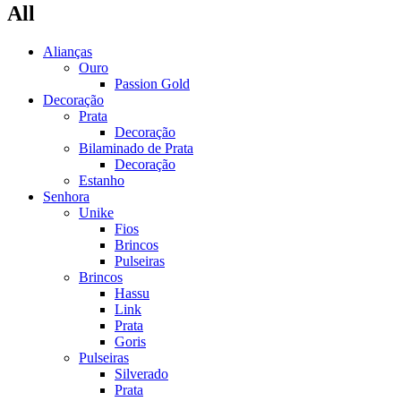
All
Alianças
Ouro
Passion Gold
Decoração
Prata
Decoração
Bilaminado de Prata
Decoração
Estanho
Senhora
Unike
Fios
Brincos
Pulseiras
Brincos
Hassu
Link
Prata
Goris
Pulseiras
Silverado
Prata