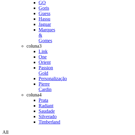
GO
Goris
Guess
Hassu
Jaguar
Marques
&
Gomes
coluna3
Link
One
Orient
Passion
Gold
Personalização
Pierre
Cardin
coluna4
Prata
Radiant
Saudade
Silverado
Timberland
All