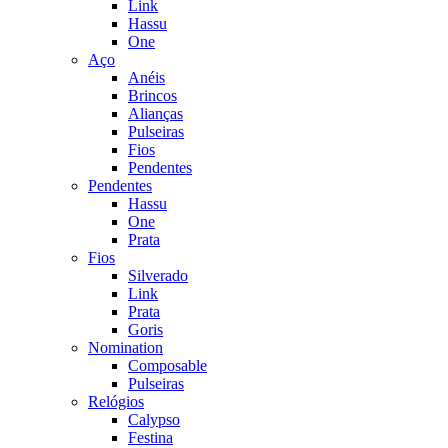
Link
Hassu
One
Aço
Anéis
Brincos
Alianças
Pulseiras
Fios
Pendentes
Pendentes
Hassu
One
Prata
Fios
Silverado
Link
Prata
Goris
Nomination
Composable
Pulseiras
Relógios
Calypso
Festina