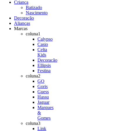
Criança
Batizado
Nascimento
Decoração
Alianças
Marcas
coluna1
Calypso
Casio
Celta
Kids
Decoração
Ellipsis
Festina
coluna2
GO
Goris
Guess
Hassu
Jaguar
Marques
&
Gomes
coluna3
Link