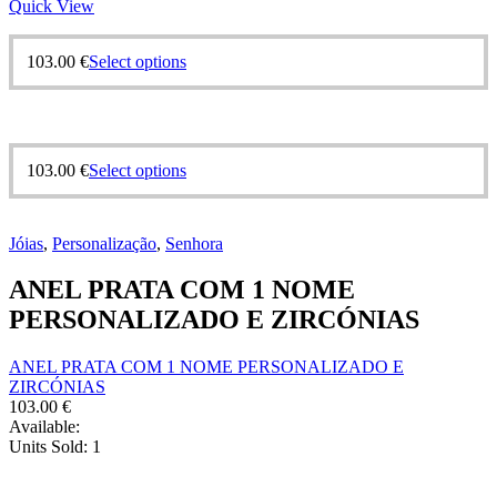
Quick View
This
103.00
€
Select options
product
has
multiple
variants.
The
This
103.00
€
Select options
options
product
may
has
be
multiple
chosen
Jóias
,
Personalização
,
Senhora
variants.
on
The
the
ANEL PRATA COM 1 NOME
options
product
may
PERSONALIZADO E ZIRCÓNIAS
page
be
chosen
ANEL PRATA COM 1 NOME PERSONALIZADO E
on
ZIRCÓNIAS
the
103.00
€
product
Available:
page
Units Sold:
1