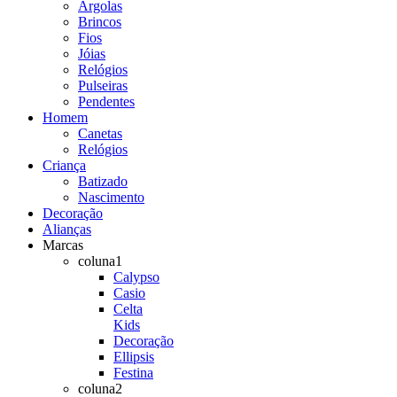
Argolas
Brincos
Fios
Jóias
Relógios
Pulseiras
Pendentes
Homem
Canetas
Relógios
Criança
Batizado
Nascimento
Decoração
Alianças
Marcas
coluna1
Calypso
Casio
Celta
Kids
Decoração
Ellipsis
Festina
coluna2