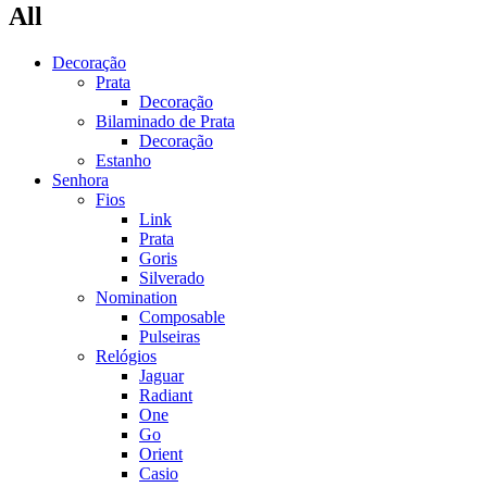
All
Decoração
Prata
Decoração
Bilaminado de Prata
Decoração
Estanho
Senhora
Fios
Link
Prata
Goris
Silverado
Nomination
Composable
Pulseiras
Relógios
Jaguar
Radiant
One
Go
Orient
Casio