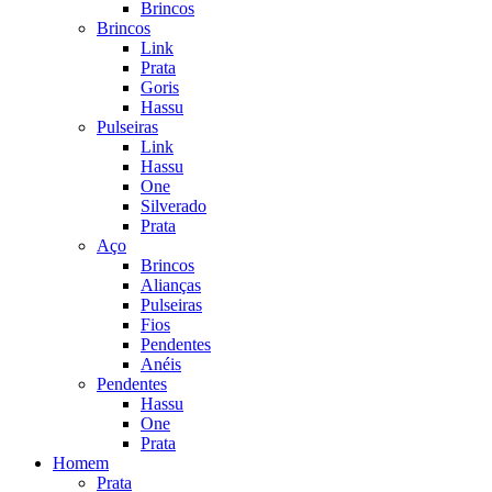
Brincos
Brincos
Link
Prata
Goris
Hassu
Pulseiras
Link
Hassu
One
Silverado
Prata
Aço
Brincos
Alianças
Pulseiras
Fios
Pendentes
Anéis
Pendentes
Hassu
One
Prata
Homem
Prata