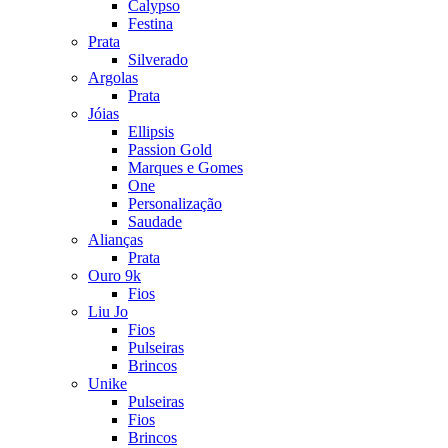
Calypso
Festina
Prata
Silverado
Argolas
Prata
Jóias
Ellipsis
Passion Gold
Marques e Gomes
One
Personalização
Saudade
Alianças
Prata
Ouro 9k
Fios
Liu Jo
Fios
Pulseiras
Brincos
Unike
Pulseiras
Fios
Brincos