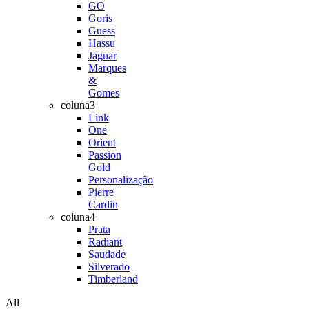
GO
Goris
Guess
Hassu
Jaguar
Marques
&
Gomes
coluna3
Link
One
Orient
Passion
Gold
Personalização
Pierre
Cardin
coluna4
Prata
Radiant
Saudade
Silverado
Timberland
All