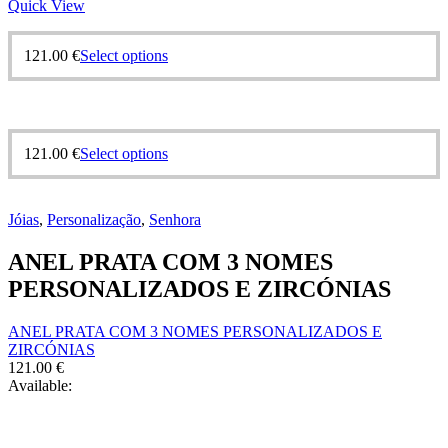
Quick View
This
121.00
€
Select options
product
has
multiple
variants.
The
This
121.00
€
Select options
options
product
may
has
be
multiple
chosen
Jóias
,
Personalização
,
Senhora
variants.
on
The
the
ANEL PRATA COM 3 NOMES
options
product
may
PERSONALIZADOS E ZIRCÓNIAS
page
be
chosen
ANEL PRATA COM 3 NOMES PERSONALIZADOS E
on
ZIRCÓNIAS
the
121.00
€
product
Available:
page