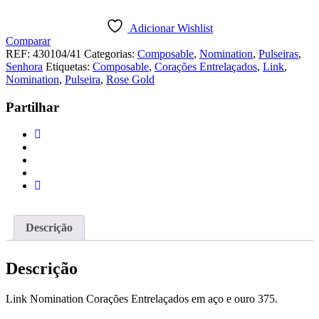
Link
Nomination
Adicionar Wishlist
Corações
Comparar
Entrelaçados
REF:
430104/41
Categorias:
Composable
,
Nomination
,
Pulseiras
,
Senhora
Etiquetas:
Composable
,
Corações Entrelaçados
,
Link
,
Nomination
,
Pulseira
,
Rose Gold
Partilhar
Descrição
Descrição
Link Nomination Corações Entrelaçados em aço e ouro 375.