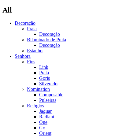
All
Decoração
Prata
Decoração
Bilaminado de Prata
Decoração
Estanho
Senhora
Fios
Link
Prata
Goris
Silverado
Nomination
Composable
Pulseiras
Relógios
Jaguar
Radiant
One
Go
Orient