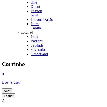
One
Orient
Passion
Gold
Personalização
Pierre
Cardin
coluna4
Prata
Radiant
Saudade
Silverado
Timberland
Carrinho
0
pe-7s-user
Abrir
Fechar
All