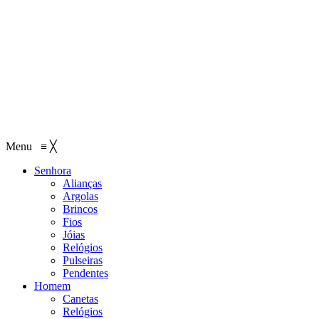
Menu
≡
╳
Senhora
Alianças
Argolas
Brincos
Fios
Jóias
Relógios
Pulseiras
Pendentes
Homem
Canetas
Relógios