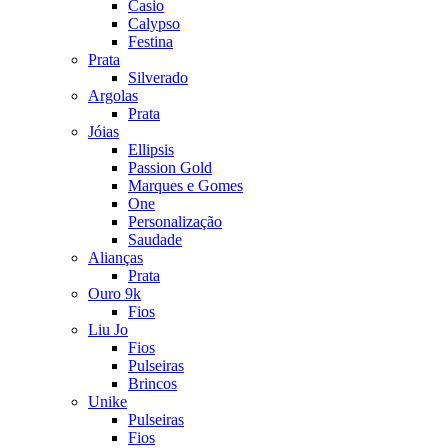
Casio
Calypso
Festina
Prata
Silverado
Argolas
Prata
Jóias
Ellipsis
Passion Gold
Marques e Gomes
One
Personalização
Saudade
Alianças
Prata
Ouro 9k
Fios
Liu Jo
Fios
Pulseiras
Brincos
Unike
Pulseiras
Fios