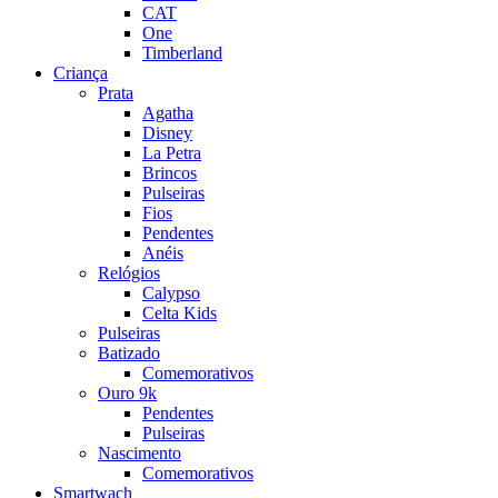
CAT
One
Timberland
Criança
Prata
Agatha
Disney
La Petra
Brincos
Pulseiras
Fios
Pendentes
Anéis
Relógios
Calypso
Celta Kids
Pulseiras
Batizado
Comemorativos
Ouro 9k
Pendentes
Pulseiras
Nascimento
Comemorativos
Smartwach