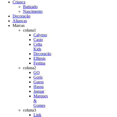
Criança
Batizado
Nascimento
Decoração
Alianças
Marcas
coluna1
Calypso
Casio
Celta
Kids
Decoração
Ellipsis
Festina
coluna2
GO
Goris
Guess
Hassu
Jaguar
Marques
&
Gomes
coluna3
Link