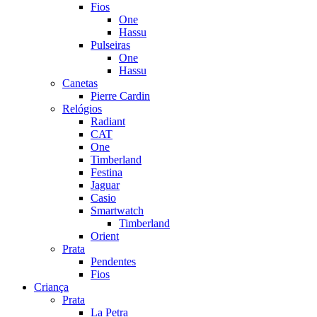
Fios
One
Hassu
Pulseiras
One
Hassu
Canetas
Pierre Cardin
Relógios
Radiant
CAT
One
Timberland
Festina
Jaguar
Casio
Smartwatch
Timberland
Orient
Prata
Pendentes
Fios
Criança
Prata
La Petra