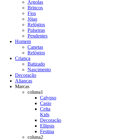
Argolas
Brincos
Fios
Jóias
Relógios
Pulseiras
Pendentes
Homem
Canetas
Relógios
Criança
Batizado
Nascimento
Decoração
Alianças
Marcas
coluna1
Calypso
Casio
Celta
Kids
Decoração
Ellipsis
Festina
coluna2