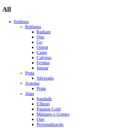
All
Senhora
Relógios
Radiant
One
Go
Orient
Casio
Calypso
Festina
Jaguar
Prata
Silverado
Argolas
Prata
Jóias
Saudade
Ellipsis
Passion Gold
Marques e Gomes
One
Personalização