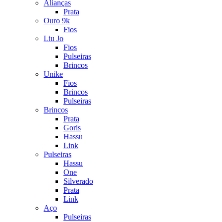
Alianças
Prata
Ouro 9k
Fios
Liu Jo
Fios
Pulseiras
Brincos
Unike
Fios
Brincos
Pulseiras
Brincos
Prata
Goris
Hassu
Link
Pulseiras
Hassu
One
Silverado
Prata
Link
Aço
Pulseiras