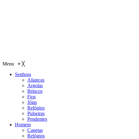
Menu
≡
╳
Senhora
Alianças
Argolas
Brincos
Fios
Jóias
Relógios
Pulseiras
Pendentes
Homem
Canetas
Relógios