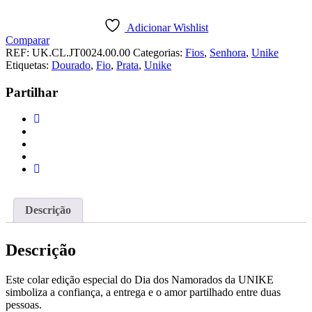
Colar
Dia
Adicionar Wishlist
dos
Comparar
Namorados
REF:
UK.CL.JT0024.00.00
Categorias:
Fios
,
Senhora
,
Unike
Chave
Etiquetas:
Dourado
,
Fio
,
Prata
,
Unike
&
Coração
Partilhar
Descrição
Descrição
Este colar edição especial do Dia dos Namorados da UNIKE
simboliza a confiança, a entrega e o amor partilhado entre duas
pessoas.