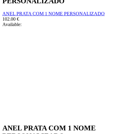
PERSONALIZADO
page
be
chosen
ANEL PRATA COM 1 NOME PERSONALIZADO
on
102.00
€
the
Available:
product
page
ANEL PRATA COM 1 NOME