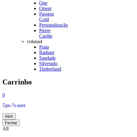
One
Orient
Passion
Gold
Personalização
Pierre
Cardin
coluna4
Prata
Radiant
Saudade
Silverado
Timberland
Carrinho
0
pe-7s-user
Abrir
Fechar
All