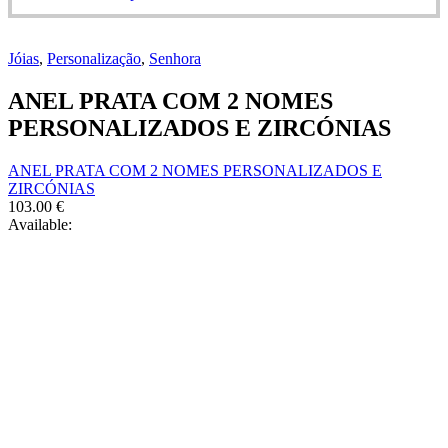
options
product
may
has
be
multiple
chosen
Jóias
,
Personalização
,
Senhora
variants.
on
The
the
ANEL PRATA COM 2 NOMES
options
product
may
PERSONALIZADOS E ZIRCÓNIAS
page
be
chosen
ANEL PRATA COM 2 NOMES PERSONALIZADOS E
on
ZIRCÓNIAS
the
103.00
€
product
Available:
page