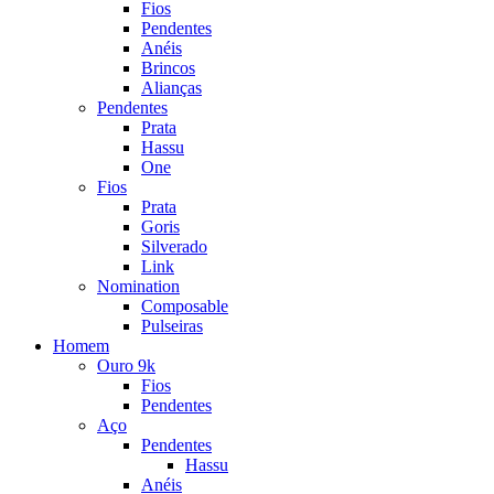
Fios
Pendentes
Anéis
Brincos
Alianças
Pendentes
Prata
Hassu
One
Fios
Prata
Goris
Silverado
Link
Nomination
Composable
Pulseiras
Homem
Ouro 9k
Fios
Pendentes
Aço
Pendentes
Hassu
Anéis