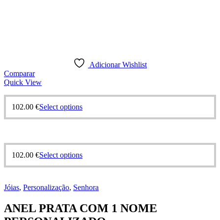
Adicionar Wishlist
Comparar
Quick View
This
102.00
€
Select options
product
has
multiple
variants.
The
This
102.00
€
Select options
options
product
may
has
be
multiple
chosen
Jóias
,
Personalização
,
Senhora
variants.
on
The
the
ANEL PRATA COM 1 NOME
options
product
may