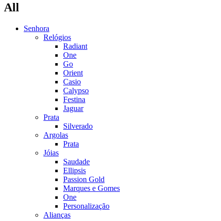
All
Senhora
Relógios
Radiant
One
Go
Orient
Casio
Calypso
Festina
Jaguar
Prata
Silverado
Argolas
Prata
Jóias
Saudade
Ellipsis
Passion Gold
Marques e Gomes
One
Personalização
Alianças