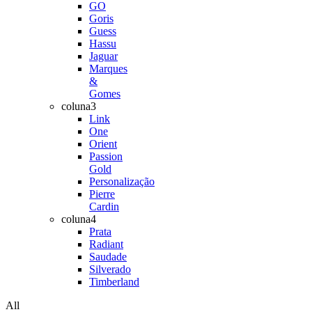
GO
Goris
Guess
Hassu
Jaguar
Marques
&
Gomes
coluna3
Link
One
Orient
Passion
Gold
Personalização
Pierre
Cardin
coluna4
Prata
Radiant
Saudade
Silverado
Timberland
All