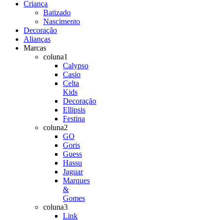
Criança
Batizado
Nascimento
Decoração
Alianças
Marcas
coluna1
Calypso
Casio
Celta
Kids
Decoração
Ellipsis
Festina
coluna2
GO
Goris
Guess
Hassu
Jaguar
Marques
&
Gomes
coluna3
Link