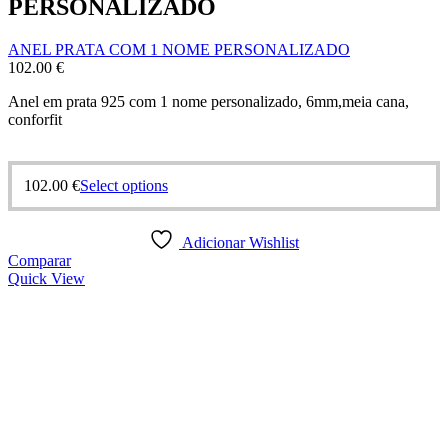
PERSONALIZADO
ANEL PRATA COM 1 NOME PERSONALIZADO
102.00
€
Anel em prata 925 com 1 nome personalizado, 6mm,meia cana,
conforfit
This
102.00
€
Select options
product
has
multiple
Adicionar Wishlist
variants.
Comparar
The
Quick View
options
may
be
chosen
on
the
product
page