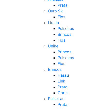
Prata
Ouro 9k
Fios
Liu Jo
Pulseiras
Brincos
Fios
Unike
Brincos
Pulseiras
Fios
Brincos
Hassu
Link
Prata
Goris
Pulseiras
Prata