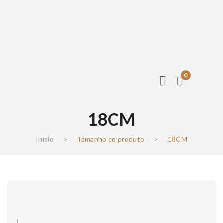
0
18CM
Início
>
Tamanho do produto
>
18CM