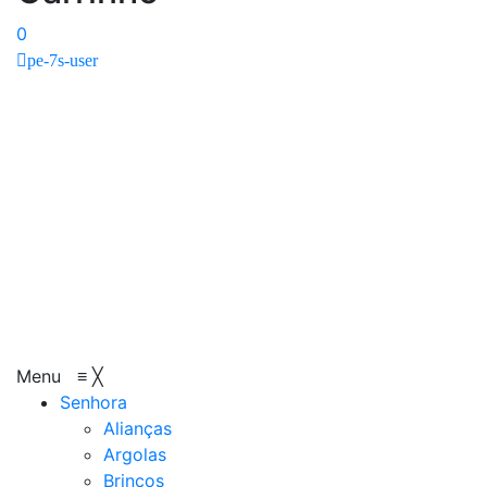
0
pe-7s-user
Menu
≡
╳
Senhora
Alianças
Argolas
Brincos