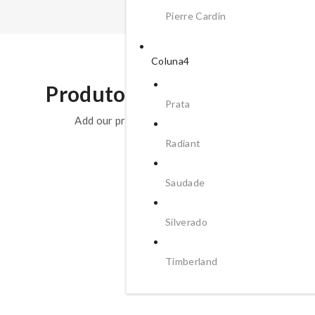
Pierre Cardin
Coluna4
Produtos Relacionados
Prata
Add our products to weekly lineup
Radiant
Saudade
Silverado
Timberland