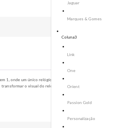
Jaguar
Marques & Gomes
Coluna3
Link
Descrição
One
em 1, onde um único relógio dá origem a seis looks diferentes, esta
ransformar o visual do relógio de forma simples e rápida.
Orient
Passion Gold
Personalização