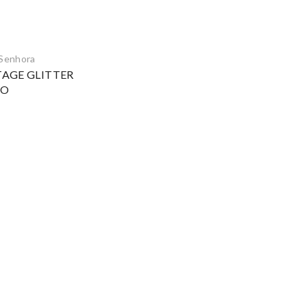
Senhora
TAGE GLITTER
DO