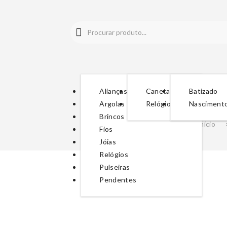
Alianças
Canetas
Batizado
Argolas
Relógios
Nasciment
Brincos
Início
Fios
Jóias
Relógios
Pulseiras
Pendentes