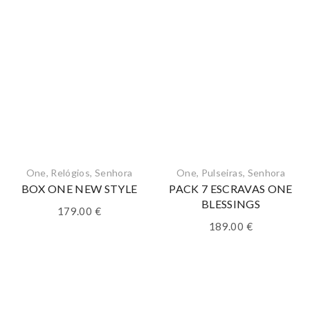
One
,
Relógios
,
Senhora
One
,
Pulseiras
,
Senhora
BOX ONE NEW STYLE
PACK 7 ESCRAVAS ONE
BLESSINGS
179.00
€
189.00
€