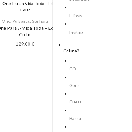
Ellipsis
One
,
Pulseiras
,
Senhora
ne Para A Vida Toda – Edição
Festina
Colar
129.00
€
Coluna2
GO
Fios
,
Senhora
,
Unike
Goris
Colar Dia Da Mãe Coraçã
Travinca Dourado
Guess
69.95
€
Hassu