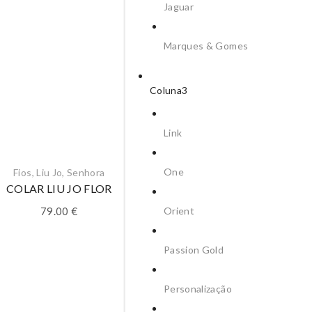
Jaguar
Marques & Gomes
Coluna3
Link
One
Fios
,
Liu Jo
,
Senhora
Agatha
,
Criança
,
Fios
,
Pra
COLAR LIU JO FLOR
FIO AGATHA CORAÇÃO F
Orient
79.00
€
41.90
€
Passion Gold
Personalização