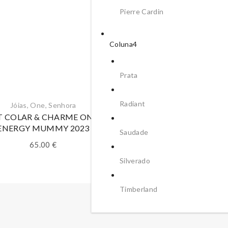
Pierre Cardin
Coluna4
Prata
Radiant
Jóias
,
One
,
Senhora
T COLAR & CHARME ONE
ENERGY MUMMY 2023
Saudade
65.00
€
Silverado
Timberland