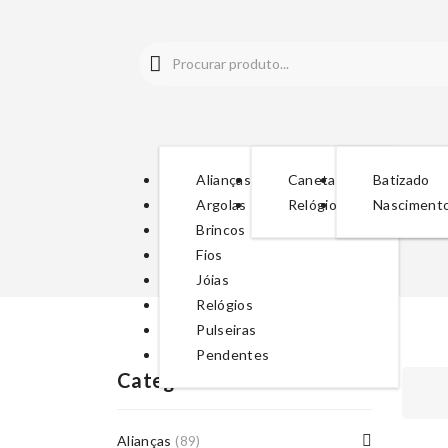
Alianças
Canetas
Batizado
Argolas
Relógios
Nasciment
Brincos
Fios
Jóias
Relógios
Pulseiras
Pendentes
Categorias De Produto
Alianças
(89)