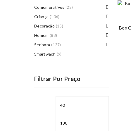
Comemorativos
(22)
Criança
(106)
Decoração
(15)
Box O
Homem
(88)
Senhora
(427)
Smartwach
(9)
Filtrar Por Preço
Preço
Preço
mínimo
máximo