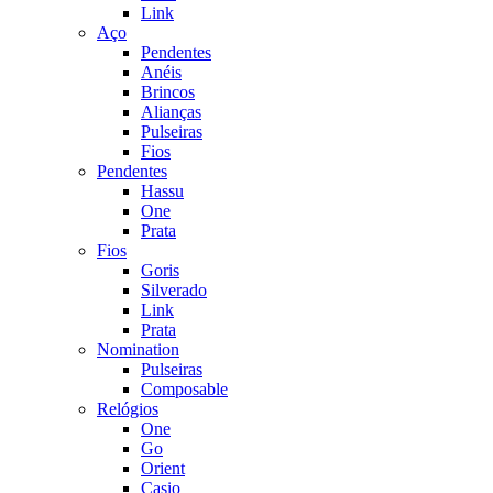
Link
Aço
Pendentes
Anéis
Brincos
Alianças
Pulseiras
Fios
Pendentes
Hassu
One
Prata
Fios
Goris
Silverado
Link
Prata
Nomination
Pulseiras
Composable
Relógios
One
Go
Orient
Casio