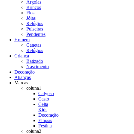
Argolas
Brincos
Fios
Jóias
Relógios
Pulseiras
Pendentes
Homem
Canetas
Relógios
Criança
Batizado
Nascimento
Decoração
Alianças
Marcas
coluna1
Calypso
Casio
Celta
Kids
Decoração
Ellipsis
Festina
coluna2