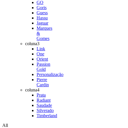
GO
Goris
Guess
Hassu
Jaguar
Marques
&
Gomes
coluna3
Link
One
Orient
Passion
Gold
Personalização
Pierre
Cardin
coluna4
Prata
Radiant
Saudade
Silverado
Timberland
All