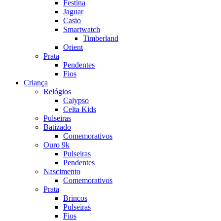
Festina
Jaguar
Casio
Smartwatch
Timberland
Orient
Prata
Pendentes
Fios
Criança
Relógios
Calypso
Celta Kids
Pulseiras
Batizado
Comemorativos
Ouro 9k
Pulseiras
Pendentes
Nascimento
Comemorativos
Prata
Brincos
Pulseiras
Fios