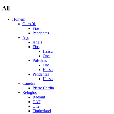
All
Homem
Ouro 9k
Fios
Pendentes
Aço
Anéis
Fios
Hassu
One
Pulseiras
One
Hassu
Pendentes
Hassu
Canetas
Pierre Cardin
Relógios
Radiant
CAT
One
Timberland