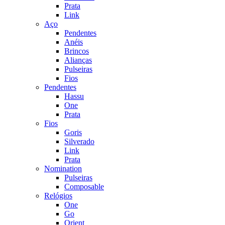
Prata
Link
Aço
Pendentes
Anéis
Brincos
Alianças
Pulseiras
Fios
Pendentes
Hassu
One
Prata
Fios
Goris
Silverado
Link
Prata
Nomination
Pulseiras
Composable
Relógios
One
Go
Orient