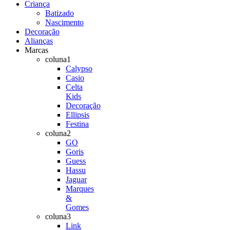
Criança
Batizado
Nascimento
Decoração
Alianças
Marcas
coluna1
Calypso
Casio
Celta
Kids
Decoração
Ellipsis
Festina
coluna2
GO
Goris
Guess
Hassu
Jaguar
Marques
&
Gomes
coluna3
Link