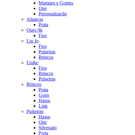
Marques e Gomes
One
Personalização
Alianças
Prata
Ouro 9k
Fios
Liu Jo
Fios
Pulseiras
Brincos
Unike
Fios
Brincos
Pulseiras
Brincos
Prata
Goris
Hassu
Link
Pulseiras
Hassu
One
Silverado
Prata