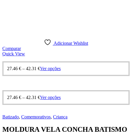
Adicionar Wishlist
Comparar
Quick View
Price
This
27.46
€
–
42.31
€
Ver opções
range:
product
27.46 €
has
through
multiple
42.31 €
variants.
The
Price
This
27.46
€
–
42.31
€
Ver opções
options
range:
product
may
27.46 €
has
be
through
multiple
chosen
Batizado
,
Comemorativos
,
Criança
42.31 €
variants.
on
The
the
MOLDURA VELA CONCHA BATISMO
options
product