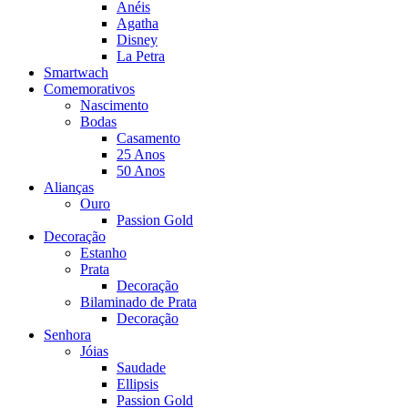
Anéis
Agatha
Disney
La Petra
Smartwach
Comemorativos
Nascimento
Bodas
Casamento
25 Anos
50 Anos
Alianças
Ouro
Passion Gold
Decoração
Estanho
Prata
Decoração
Bilaminado de Prata
Decoração
Senhora
Jóias
Saudade
Ellipsis
Passion Gold