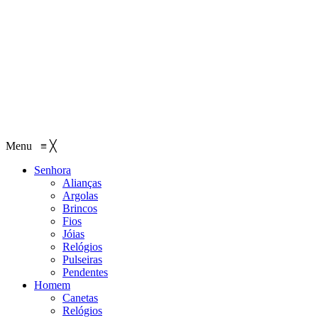
Menu
≡
╳
Senhora
Alianças
Argolas
Brincos
Fios
Jóias
Relógios
Pulseiras
Pendentes
Homem
Canetas
Relógios