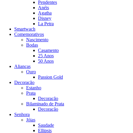
Pendentes
Anéis
Agatha
Disney
La Petra
Smartwach
Comemorativos
Nascimento
Bodas
Casamento
25 Anos
50 Anos
Alianças
Ouro
Passion Gold
Decoração
Estanho
Prata
Decoração
Bilaminado de Prata
Decoração
Senhora
Jóias
Saudade
Ellipsis