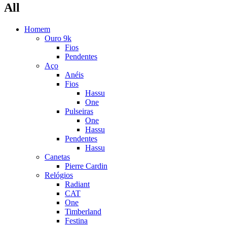
All
Homem
Ouro 9k
Fios
Pendentes
Aço
Anéis
Fios
Hassu
One
Pulseiras
One
Hassu
Pendentes
Hassu
Canetas
Pierre Cardin
Relógios
Radiant
CAT
One
Timberland
Festina