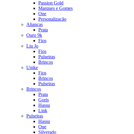
Passion Gold
Marques e Gomes
One
Personalização
Alianças
Prata
Ouro 9k
Fios
Liu Jo
Fios
Pulseiras
Brincos
Unike
Fios
Brincos
Pulseiras
Brincos
Prata
Goris
Hassu
Link
Pulseiras
Hassu
One
Silverado