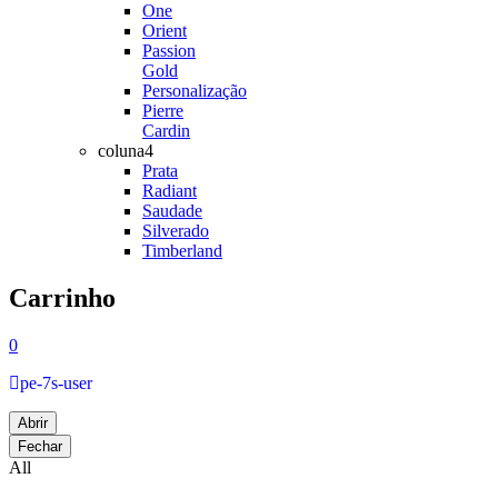
One
Orient
Passion
Gold
Personalização
Pierre
Cardin
coluna4
Prata
Radiant
Saudade
Silverado
Timberland
Carrinho
0
pe-7s-user
Abrir
Fechar
All