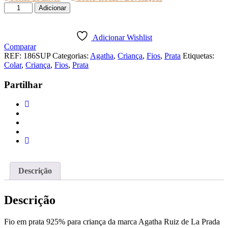
Quantidade
Adicionar
de
FIO
AGATHA
Adicionar Wishlist
CORAÇÃO
Comparar
LAVANDA
REF:
186SUP
Categorias:
Agatha
,
Criança
,
Fios
,
Prata
Etiquetas:
Colar
,
Criança
,
Fios
,
Prata
Partilhar
Descrição
Descrição
Fio em prata 925% para criança da marca Agatha Ruiz de La Prada