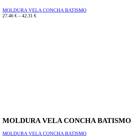
may
page
be
MOLDURA VELA CONCHA BATISMO
chosen
Price
27.46
€
–
42.31
€
on
range:
the
27.46 €
product
through
page
42.31 €
MOLDURA VELA CONCHA BATISMO
MOLDURA VELA CONCHA BATISMO