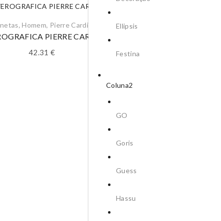
netas
,
Homem
,
Pierre Cardin
Ellipsis
ROGRAFICA PIERRE CARDIN
42.31
€
Festina
Coluna2
GO
Canetas
,
Homem
,
Pierre Ca
Goris
ESFEROGRAFICA PIERRE C
42.31
€
Guess
Hassu