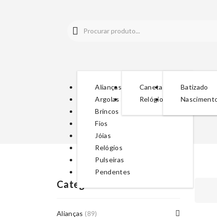
Alianças
Canetas
Batizado
Argolas
Relógios
Nasciment
Brincos
Fios
Jóias
Relógios
Pulseiras
Pendentes
Categorias De Produto
Alianças
(89)