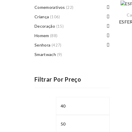
Comemorativos
(22)
Ca
Criança
(106)
ESFE
Decoração
(15)
Homem
(88)
Senhora
(427)
Smartwach
(9)
Filtrar Por Preço
Preço
Preço
mínimo
máximo