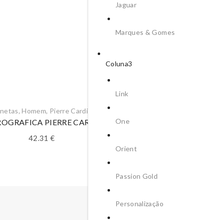
Jaguar
Marques & Gomes
Coluna3
Link
netas
,
Homem
,
Pierre Cardin
Canetas
,
Homem
,
Pierre Ca
One
ROGRAFICA PIERRE CARDIN
ESFEROGRAFICA PIERRE C
42.31
€
46.44
€
Orient
Passion Gold
Personalização