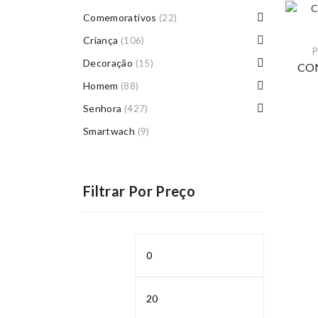
Comemorativos
(22)
Criança
(106)
P
Decoração
(15)
CO
Homem
(88)
Senhora
(427)
Smartwach
(9)
Filtrar Por Preço
Preço
Preço
mínimo
máximo