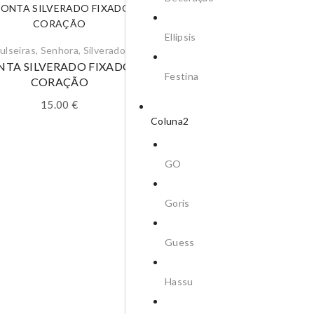
Ellipsis
ulseiras
,
Senhora
,
Silverado
NTA SILVERADO FIXADOR
Festina
CORAÇÃO
15.00
€
Coluna2
GO
Pulseiras
,
Senhora
,
Silvera
Goris
CONTA SILVERADO FIX
FLOR 1
Guess
8.00
€
Hassu