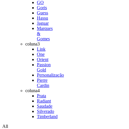
GO
Goris
Guess
Hassu
Jaguar
Marques
&
Gomes
coluna3
Link
One
Orient
Passion
Gold
Personalização
Pierre
Cardin
coluna4
Prata
Radiant
Saudade
Silverado
Timberland
All