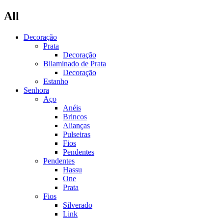
All
Decoração
Prata
Decoração
Bilaminado de Prata
Decoração
Estanho
Senhora
Aço
Anéis
Brincos
Alianças
Pulseiras
Fios
Pendentes
Pendentes
Hassu
One
Prata
Fios
Silverado
Link