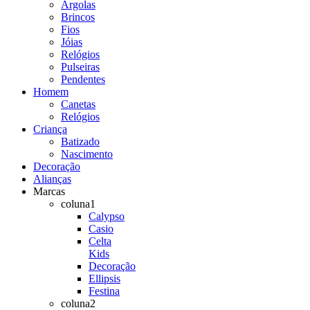
Argolas
Brincos
Fios
Jóias
Relógios
Pulseiras
Pendentes
Homem
Canetas
Relógios
Criança
Batizado
Nascimento
Decoração
Alianças
Marcas
coluna1
Calypso
Casio
Celta
Kids
Decoração
Ellipsis
Festina
coluna2