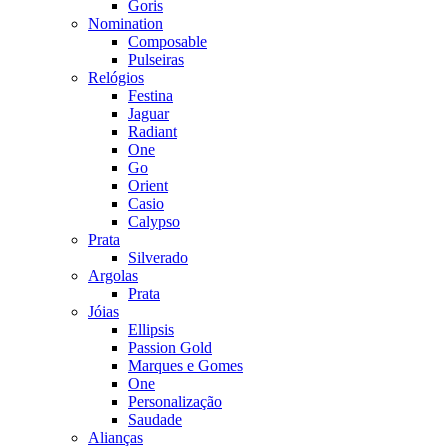
Goris
Nomination
Composable
Pulseiras
Relógios
Festina
Jaguar
Radiant
One
Go
Orient
Casio
Calypso
Prata
Silverado
Argolas
Prata
Jóias
Ellipsis
Passion Gold
Marques e Gomes
One
Personalização
Saudade
Alianças