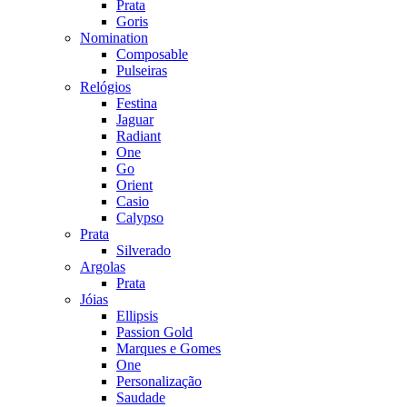
Prata
Goris
Nomination
Composable
Pulseiras
Relógios
Festina
Jaguar
Radiant
One
Go
Orient
Casio
Calypso
Prata
Silverado
Argolas
Prata
Jóias
Ellipsis
Passion Gold
Marques e Gomes
One
Personalização
Saudade