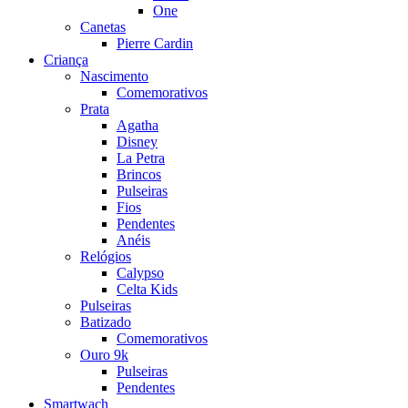
One
Canetas
Pierre Cardin
Criança
Nascimento
Comemorativos
Prata
Agatha
Disney
La Petra
Brincos
Pulseiras
Fios
Pendentes
Anéis
Relógios
Calypso
Celta Kids
Pulseiras
Batizado
Comemorativos
Ouro 9k
Pulseiras
Pendentes
Smartwach