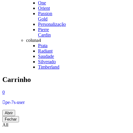
One
Orient
Passion
Gold
Personalização
Pierre
Cardin
coluna4
Prata
Radiant
Saudade
Silverado
Timberland
Carrinho
0
pe-7s-user
Abrir
Fechar
All