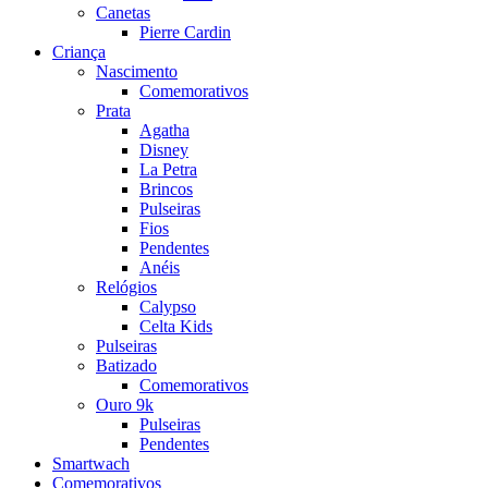
Canetas
Pierre Cardin
Criança
Nascimento
Comemorativos
Prata
Agatha
Disney
La Petra
Brincos
Pulseiras
Fios
Pendentes
Anéis
Relógios
Calypso
Celta Kids
Pulseiras
Batizado
Comemorativos
Ouro 9k
Pulseiras
Pendentes
Smartwach
Comemorativos