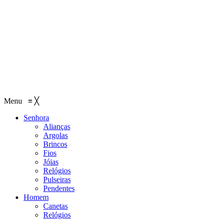
Menu
≡
╳
Senhora
Alianças
Argolas
Brincos
Fios
Jóias
Relógios
Pulseiras
Pendentes
Homem
Canetas
Relógios