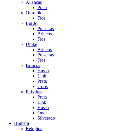
Alianças
Prata
Ouro 9k
Fios
Liu Jo
Pulseiras
Brincos
Fios
Unike
Brincos
Pulseiras
Fios
Brincos
Hassu
Link
Prata
Goris
Pulseiras
Prata
Link
Hassu
One
Silverado
Homem
Relógios