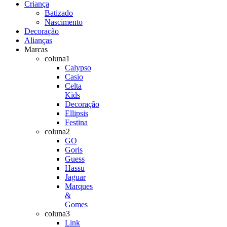
Criança
Batizado
Nascimento
Decoração
Alianças
Marcas
coluna1
Calypso
Casio
Celta
Kids
Decoração
Ellipsis
Festina
coluna2
GO
Goris
Guess
Hassu
Jaguar
Marques
&
Gomes
coluna3
Link