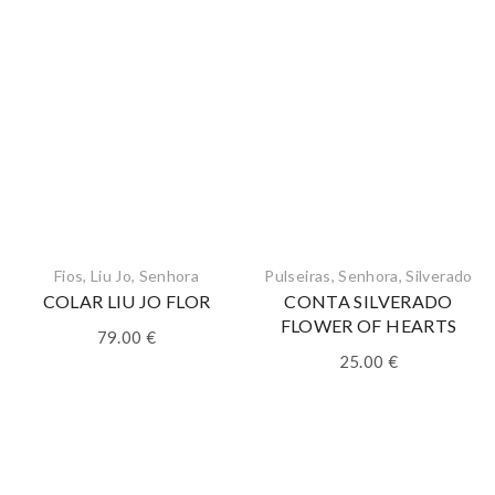
Fios
,
Liu Jo
,
Senhora
Pulseiras
,
Senhora
,
Silverado
COLAR LIU JO FLOR
CONTA SILVERADO
FLOWER OF HEARTS
79.00
€
25.00
€