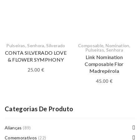
Pulseiras
,
Senhora
,
Silverado
Composable
,
Nomination
,
Pulseiras
,
Senhora
CONTA SILVERADO LOVE
Link Nomination
& FLOWER SYMPHONY
Composable Flor
25.00
€
Madrepérola
45.00
€
Categorias De Produto
Alianças
(89)
Comemorativos
(22)