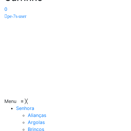
0
pe-7s-user
Menu
≡
╳
Senhora
Alianças
Argolas
Brincos