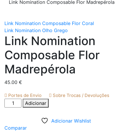
Link Nomination Composable Flor Madrepérola
Link Nomination Composable Flor Coral
Link Nomination Olho Grego
Link Nomination
Composable Flor
Madrepérola
45.00
€
Portes de Envio
Sobre Trocas / Devoluções
Quantidade
Adicionar
de
Link
Adicionar Wishlist
Nomination
Comparar
Composable