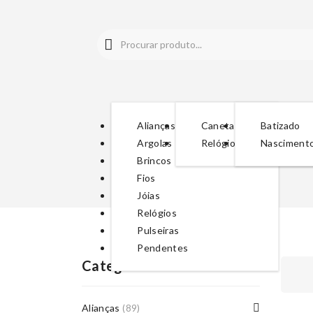
Alianças
Canetas
Batizado
Argolas
Relógios
Nasciment
Brincos
Fios
Jóias
Relógios
Pulseiras
Pendentes
Categorias De Produto
Alianças
(89)