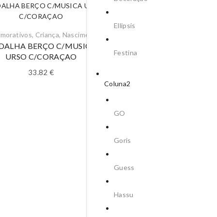
Ellipsis
morativos
,
Criança
,
Nascimento
DALHA BERÇO C/MUSICA
Festina
URSO C/CORAÇAO
33.82
€
Coluna2
GO
Comemorativos
,
Criança
,
Nasc
Goris
MEDALHA BERÇO C/MU
URSO C/CORAÇAO
Guess
33.82
€
Hassu