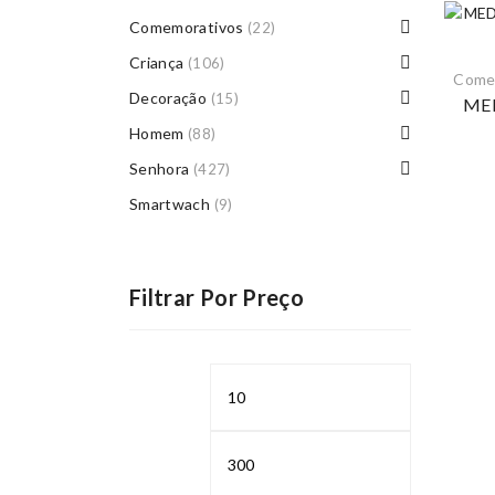
Comemorativos
(22)
Criança
(106)
Come
Decoração
(15)
ME
Homem
(88)
Senhora
(427)
Smartwach
(9)
Filtrar Por Preço
Preço
Preço
mínimo
máximo