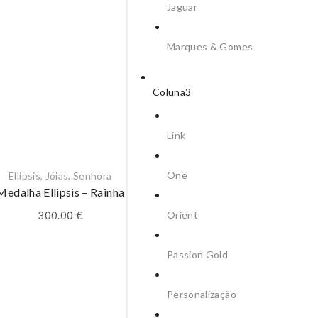
Jaguar
Marques & Gomes
Coluna3
Link
One
Ellipsis
,
Jóias
,
Senhora
Criança
,
Ouro 9k
,
Pendent
Medalha Ellipsis – Rainha
MEDALHA OURO 9K
PREGAMINHO PARA GR
Orient
300.00
€
27.68
€
Passion Gold
Personalização