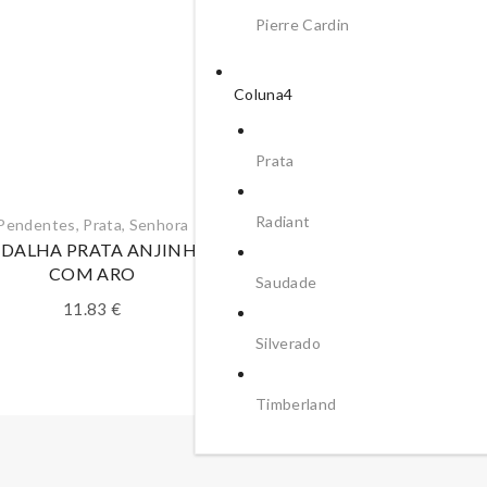
Pierre Cardin
Coluna4
Prata
Radiant
Pendentes
,
Prata
,
Senhora
Pendentes
,
Prata
,
Senhor
DALHA PRATA ANJINHO
MEDALHA PRATA ÁRVOR
COM ARO
BICOLOR
Saudade
11.83
€
39.76
€
Silverado
Timberland