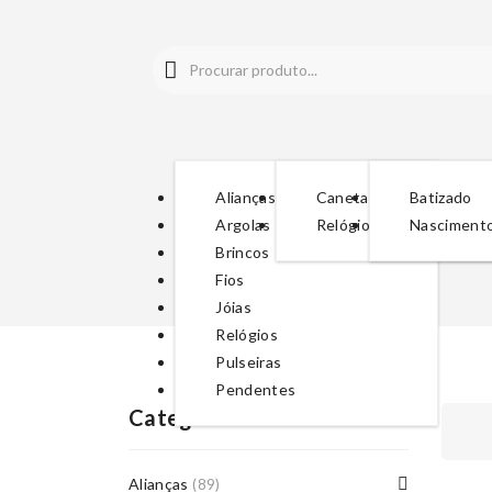
Alianças
Canetas
Batizado
Argolas
Relógios
Nasciment
Brincos
Fios
Jóias
Relógios
Pulseiras
Pendentes
Categorias De Produto
Alianças
(89)