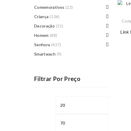
Comemorativos
(22)
Criança
(106)
Com
Decoração
(15)
Link
Homem
(88)
Senhora
(427)
Smartwach
(9)
Filtrar Por Preço
Preço
Preço
mínimo
máximo