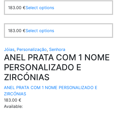
This
183.00
€
Select options
product
has
multiple
This
183.00
€
Select options
variants.
product
The
has
options
multiple
Jóias
,
Personalização
,
Senhora
may
ANEL PRATA COM 1 NOME
variants.
be
The
chosen
PERSONALIZADO E
options
on
may
ZIRCÓNIAS
the
be
product
chosen
ANEL PRATA COM 1 NOME PERSONALIZADO E
page
on
ZIRCÓNIAS
the
183.00
€
product
Available:
page