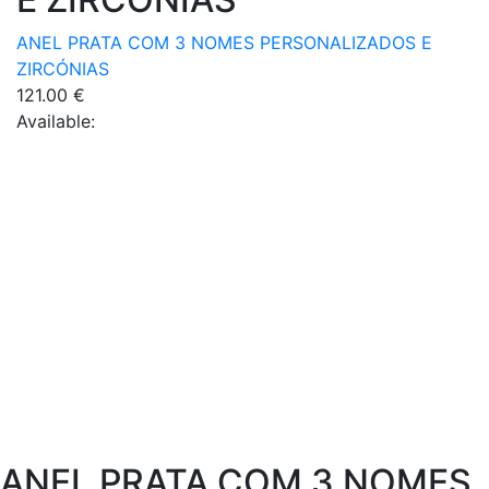
be
product
chosen
ANEL PRATA COM 3 NOMES PERSONALIZADOS E
page
on
ZIRCÓNIAS
the
121.00
€
product
Available:
page
ANEL PRATA COM 3 NOMES