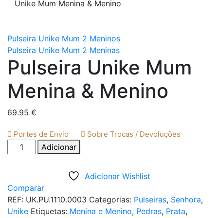
Unike Mum Menina & Menino
Pulseira Unike Mum 2 Meninos
Pulseira Unike Mum 2 Meninas
Pulseira Unike Mum
Menina & Menino
69.95
€
Portes de Envio
Sobre Trocas / Devoluções
Quantidade
Adicionar
de
Pulseira
Adicionar Wishlist
Unike
Comparar
Mum
REF:
UK.PU.1110.0003
Categorias:
Pulseiras
,
Senhora
,
Menina
Unike
Etiquetas:
Menina e Menino
,
Pedras
,
Prata
,
&