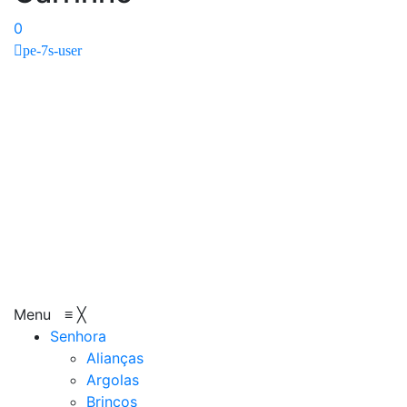
0
pe-7s-user
Menu
≡
╳
Senhora
Alianças
Argolas
Brincos