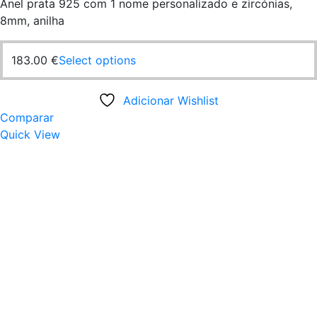
Anel prata 925 com 1 nome personalizado e zircónias,
8mm, anilha
This
183.00
€
Select options
product
has
Adicionar Wishlist
multiple
Comparar
variants.
Quick View
The
options
may
be
chosen
on
the
product
page