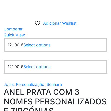
Adicionar Wishlist
Comparar
Quick View
This
121.00
€
Select options
product
has
multiple
This
121.00
€
Select options
variants.
product
The
has
options
multiple
Jóias
,
Personalização
,
Senhora
may
ANEL PRATA COM 3
variants.
be
The
chosen
NOMES PERSONALIZADOS
options
on
may
E ZIRCÓNIAS
the