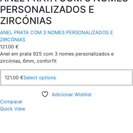
PERSONALIZADOS E
ZIRCÓNIAS
ANEL PRATA COM 3 NOMES PERSONALIZADOS E
ZIRCÓNIAS
121.00
€
Anel em prata 925 com 3 nomes personalizados e
zircónias, 6mm, conforfit
This
121.00
€
Select options
product
has
Adicionar Wishlist
multiple
Comparar
variants.
Quick View
The
options
may