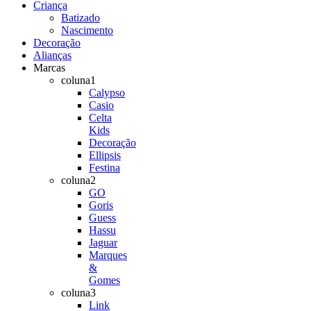
Criança
Batizado
Nascimento
Decoração
Alianças
Marcas
coluna1
Calypso
Casio
Celta
Kids
Decoração
Ellipsis
Festina
coluna2
GO
Goris
Guess
Hassu
Jaguar
Marques
&
Gomes
coluna3
Link