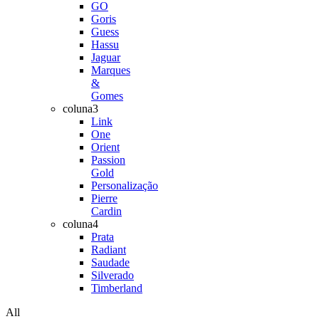
GO
Goris
Guess
Hassu
Jaguar
Marques
&
Gomes
coluna3
Link
One
Orient
Passion
Gold
Personalização
Pierre
Cardin
coluna4
Prata
Radiant
Saudade
Silverado
Timberland
All