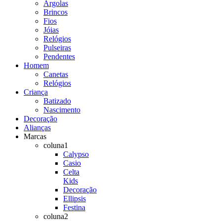
Argolas
Brincos
Fios
Jóias
Relógios
Pulseiras
Pendentes
Homem
Canetas
Relógios
Criança
Batizado
Nascimento
Decoração
Alianças
Marcas
coluna1
Calypso
Casio
Celta
Kids
Decoração
Ellipsis
Festina
coluna2