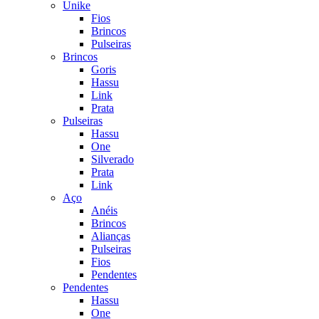
Unike
Fios
Brincos
Pulseiras
Brincos
Goris
Hassu
Link
Prata
Pulseiras
Hassu
One
Silverado
Prata
Link
Aço
Anéis
Brincos
Alianças
Pulseiras
Fios
Pendentes
Pendentes
Hassu
One