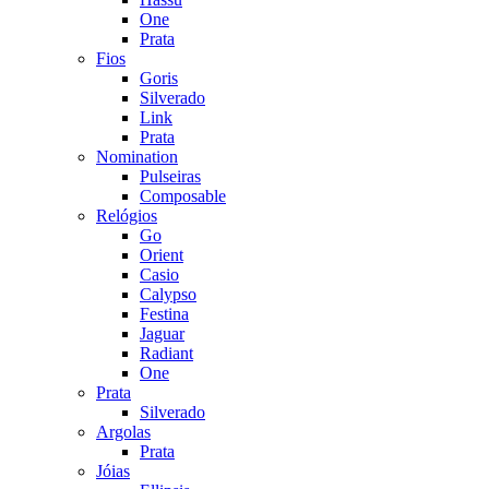
One
Prata
Fios
Goris
Silverado
Link
Prata
Nomination
Pulseiras
Composable
Relógios
Go
Orient
Casio
Calypso
Festina
Jaguar
Radiant
One
Prata
Silverado
Argolas
Prata
Jóias