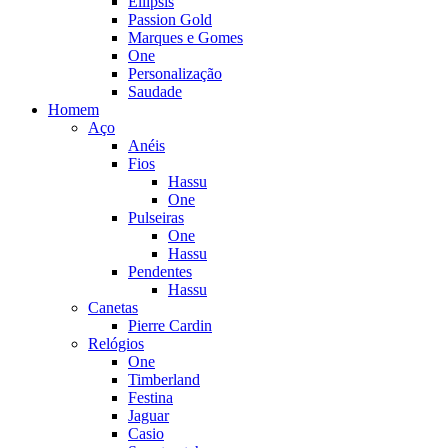
Ellipsis
Passion Gold
Marques e Gomes
One
Personalização
Saudade
Homem
Aço
Anéis
Fios
Hassu
One
Pulseiras
One
Hassu
Pendentes
Hassu
Canetas
Pierre Cardin
Relógios
One
Timberland
Festina
Jaguar
Casio