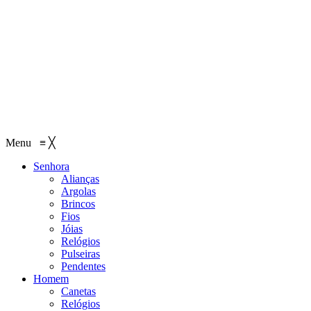
Menu
≡
╳
Senhora
Alianças
Argolas
Brincos
Fios
Jóias
Relógios
Pulseiras
Pendentes
Homem
Canetas
Relógios