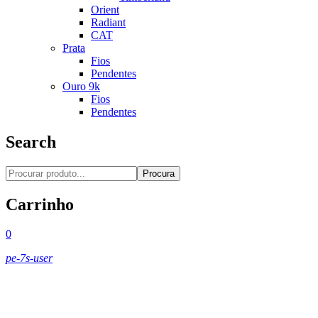
Orient
Radiant
CAT
Prata
Fios
Pendentes
Ouro 9k
Fios
Pendentes
Search
Procura
Carrinho
0
pe-7s-user