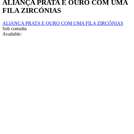
ALIANÇA PRATA E OURO COM UMA
The
chosen
options
on
FILA ZIRCÓNIAS
may
the
be
product
chosen
ALIANÇA PRATA E OURO COM UMA FILA ZIRCÓNIAS
page
on
Sob consulta
the
Available:
product
page