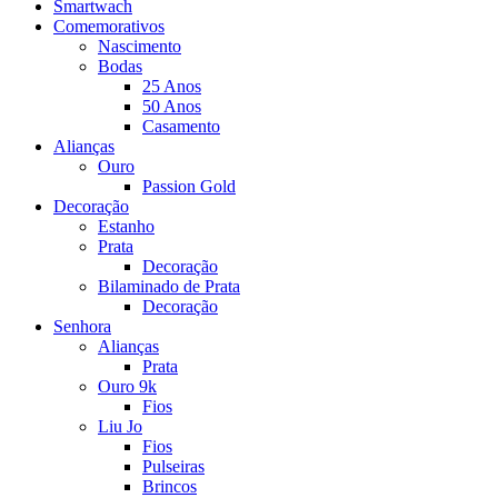
Smartwach
Comemorativos
Nascimento
Bodas
25 Anos
50 Anos
Casamento
Alianças
Ouro
Passion Gold
Decoração
Estanho
Prata
Decoração
Bilaminado de Prata
Decoração
Senhora
Alianças
Prata
Ouro 9k
Fios
Liu Jo
Fios
Pulseiras
Brincos