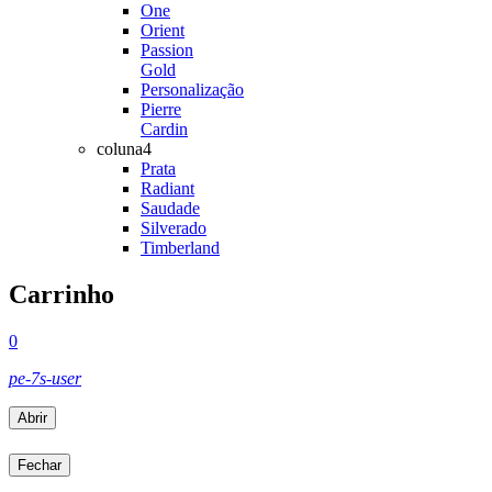
One
Orient
Passion
Gold
Personalização
Pierre
Cardin
coluna4
Prata
Radiant
Saudade
Silverado
Timberland
Carrinho
0
pe-7s-user
Abrir
Fechar