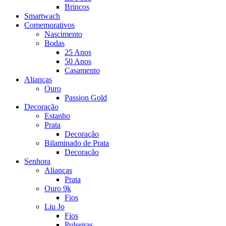
Brincos
Smartwach
Comemorativos
Nascimento
Bodas
25 Anos
50 Anos
Casamento
Alianças
Ouro
Passion Gold
Decoração
Estanho
Prata
Decoração
Bilaminado de Prata
Decoração
Senhora
Alianças
Prata
Ouro 9k
Fios
Liu Jo
Fios
Pulseiras