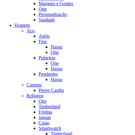
Marques e Gomes
One
Personalização
Saudade
Homem
Aço
Anéis
Fios
Hassu
One
Pulseiras
One
Hassu
Pendentes
Hassu
Canetas
Pierre Cardin
Relógios
One
Timberland
Festina
Jaguar
Casio
Smartwatch
Timberland