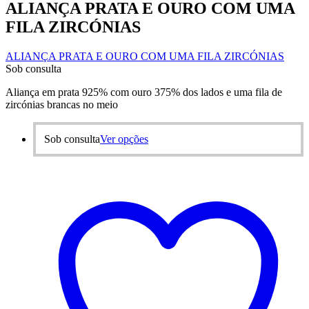
ALIANÇA PRATA E OURO COM UMA
FILA ZIRCÓNIAS
ALIANÇA PRATA E OURO COM UMA FILA ZIRCÓNIAS
Sob consulta
Aliança em prata 925% com ouro 375% dos lados e uma fila de
zircónias brancas no meio
This
Sob consulta
Ver opções
product
has
multiple
variants.
The
options
may
be
chosen
on
the
product
page