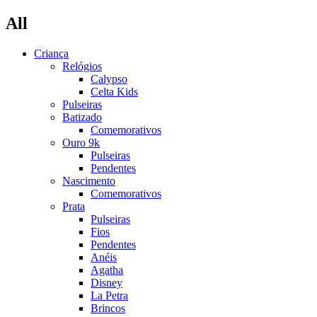
All
Criança
Relógios
Calypso
Celta Kids
Pulseiras
Batizado
Comemorativos
Ouro 9k
Pulseiras
Pendentes
Nascimento
Comemorativos
Prata
Pulseiras
Fios
Pendentes
Anéis
Agatha
Disney
La Petra
Brincos