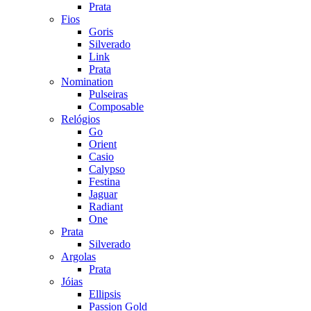
Prata
Fios
Goris
Silverado
Link
Prata
Nomination
Pulseiras
Composable
Relógios
Go
Orient
Casio
Calypso
Festina
Jaguar
Radiant
One
Prata
Silverado
Argolas
Prata
Jóias
Ellipsis
Passion Gold