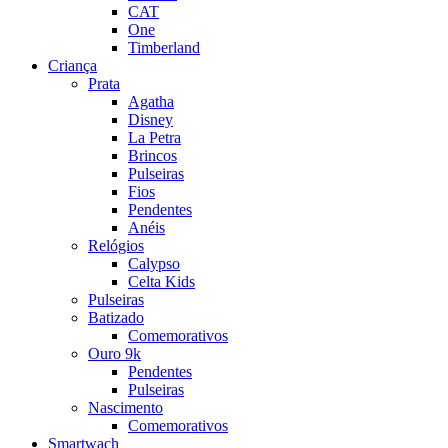
CAT
One
Timberland
Criança
Prata
Agatha
Disney
La Petra
Brincos
Pulseiras
Fios
Pendentes
Anéis
Relógios
Calypso
Celta Kids
Pulseiras
Batizado
Comemorativos
Ouro 9k
Pendentes
Pulseiras
Nascimento
Comemorativos
Smartwach