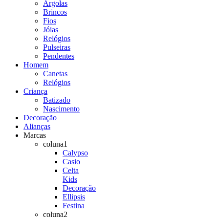
Argolas
Brincos
Fios
Jóias
Relógios
Pulseiras
Pendentes
Homem
Canetas
Relógios
Criança
Batizado
Nascimento
Decoração
Alianças
Marcas
coluna1
Calypso
Casio
Celta
Kids
Decoração
Ellipsis
Festina
coluna2