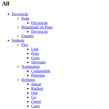
All
Decoração
Prata
Decoração
Bilaminado de Prata
Decoração
Estanho
Senhora
Fios
Link
Prata
Goris
Silverado
Nomination
Composable
Pulseiras
Relógios
Jaguar
Radiant
One
Go
Orient
Casio