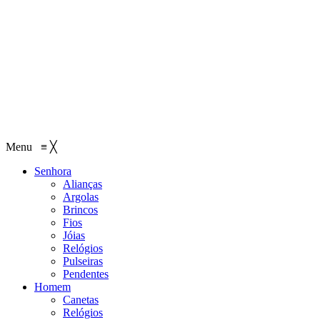
Menu
≡
╳
Senhora
Alianças
Argolas
Brincos
Fios
Jóias
Relógios
Pulseiras
Pendentes
Homem
Canetas
Relógios