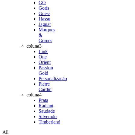
GO
Goris
Guess
Hassu
Jaguar
Marques
&
Gomes
coluna3
Link
One
Orient
Passion
Gold
Personalização
Pierre
Cardin
coluna4
Prata
Radiant
Saudade
Silverado
Timberland
All