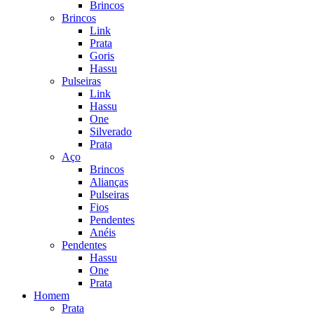
Brincos
Brincos
Link
Prata
Goris
Hassu
Pulseiras
Link
Hassu
One
Silverado
Prata
Aço
Brincos
Alianças
Pulseiras
Fios
Pendentes
Anéis
Pendentes
Hassu
One
Prata
Homem
Prata