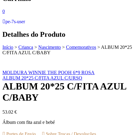
0
pe-7s-user
Detalhes do Produto
Início
>
Criança
>
Nascimento
>
Comemorativos
>
ALBUM 20*25
C/FITA AZUL C/BABY
MOLDURA WINNIE THE POOH 6*9 ROSA
ALBUM 20*25 C/FITA AZUL C/URSO
ALBUM 20*25 C/FITA AZUL
C/BABY
53.02
€
Álbum com fita azul e bebé
Portes de Envio
Sobre Trocas / Devoluções