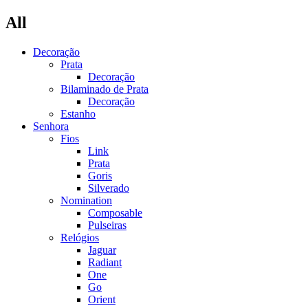
All
Decoração
Prata
Decoração
Bilaminado de Prata
Decoração
Estanho
Senhora
Fios
Link
Prata
Goris
Silverado
Nomination
Composable
Pulseiras
Relógios
Jaguar
Radiant
One
Go
Orient