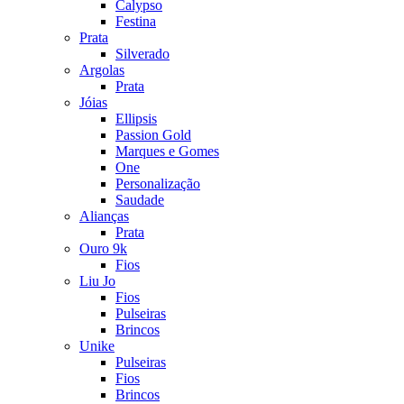
Calypso
Festina
Prata
Silverado
Argolas
Prata
Jóias
Ellipsis
Passion Gold
Marques e Gomes
One
Personalização
Saudade
Alianças
Prata
Ouro 9k
Fios
Liu Jo
Fios
Pulseiras
Brincos
Unike
Pulseiras
Fios
Brincos