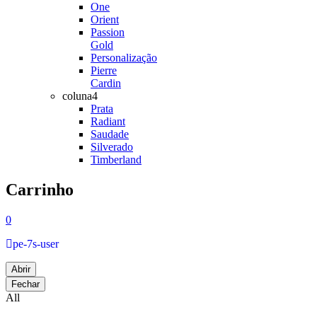
One
Orient
Passion
Gold
Personalização
Pierre
Cardin
coluna4
Prata
Radiant
Saudade
Silverado
Timberland
Carrinho
0
pe-7s-user
Abrir
Fechar
All