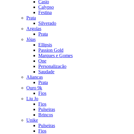
Casio
Calypso
Festina
Prata
Silverado
Argolas
Prata
Jóias
Ellipsis
Passion Gold
Marques e Gomes
One
Personalização
Saudade
Alianças
Prata
Ouro 9k
Fios
Liu Jo
Fios
Pulseiras
Brincos
Unike
Pulseiras
Fios