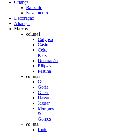
Criança
Batizado
Nascimento
Decoração
Alianças
Marcas
coluna1
Calypso
Casio
Celta
Kids
Decoração
Ellipsis
Festina
coluna2
GO
Goris
Guess
Hassu
Jaguar
Marques
&
Gomes
coluna3
Link