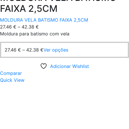
FAIXA 2,5CM
MOLDURA VELA BATISMO FAIXA 2,5CM
Price
27.46
€
–
42.38
€
range:
Moldura para batismo com vela
27.46 €
through
Price
This
27.46
€
–
42.38
€
Ver opções
42.38 €
range:
product
27.46 €
has
Adicionar Wishlist
through
multiple
Comparar
42.38 €
variants.
Quick View
The
options
may
be
chosen
on
the