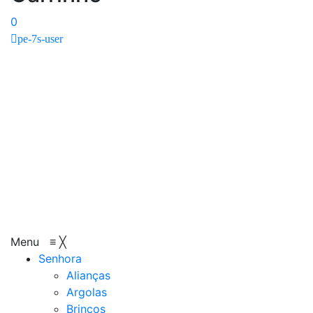
0
pe-7s-user
Menu
≡
╳
Senhora
Alianças
Argolas
Brincos