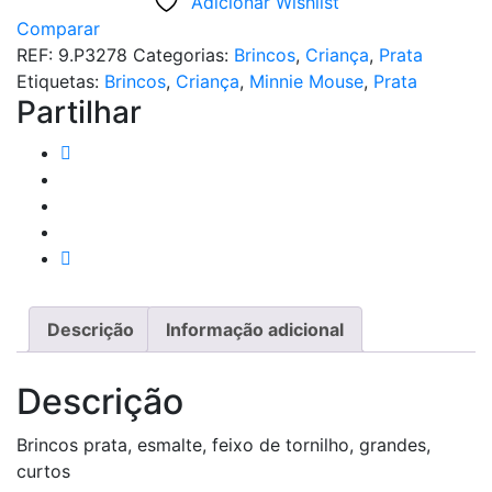
Adicionar Wishlist
PRATA
Comparar
MINNIE
REF:
9.P3278
Categorias:
Brincos
,
Criança
,
Prata
MOUSE
Etiquetas:
Brincos
,
Criança
,
Minnie Mouse
,
Prata
Partilhar
Descrição
Informação adicional
Descrição
Brincos prata, esmalte, feixo de tornilho, grandes,
curtos