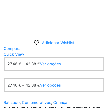
Adicionar Wishlist
Comparar
Quick View
Price
This
27.46
€
–
42.38
€
Ver opções
range:
product
27.46 €
has
through
multiple
Price
This
27.46
€
–
42.38
€
Ver opções
42.38 €
variants.
range:
product
The
27.46 €
has
options
through
multiple
Batizado
,
Comemorativos
,
Criança
may
42.38 €
variants.