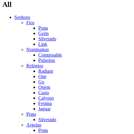
All
Senhora
Fios
Prata
Goris
Silverado
Link
Nomination
Composable
Pulseiras
Relógios
Radiant
One
Go
Orient
Casio
Calypso
Festina
Jaguar
Prata
Silverado
Argolas
Prata