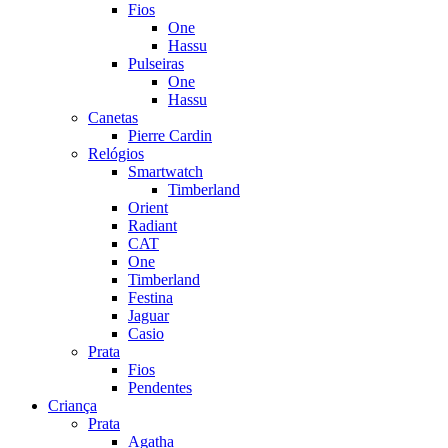
Fios
One
Hassu
Pulseiras
One
Hassu
Canetas
Pierre Cardin
Relógios
Smartwatch
Timberland
Orient
Radiant
CAT
One
Timberland
Festina
Jaguar
Casio
Prata
Fios
Pendentes
Criança
Prata
Agatha