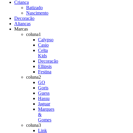
Criança
Batizado
Nascimento
Decoração
Alianças
Marcas
coluna1
Calypso
Casio
Celta
Kids
Decoração
Ellipsis
Festina
coluna2
GO
Goris
Guess
Hassu
Jaguar
Marques
&
Gomes
coluna3
Link