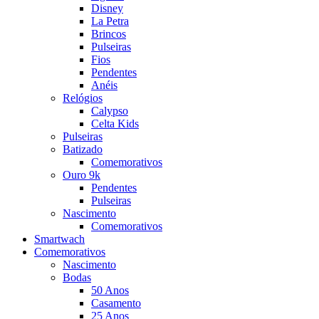
Disney
La Petra
Brincos
Pulseiras
Fios
Pendentes
Anéis
Relógios
Calypso
Celta Kids
Pulseiras
Batizado
Comemorativos
Ouro 9k
Pendentes
Pulseiras
Nascimento
Comemorativos
Smartwach
Comemorativos
Nascimento
Bodas
50 Anos
Casamento
25 Anos