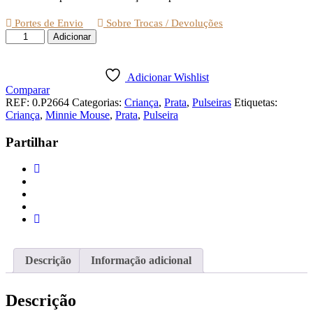
Portes de Envio
Sobre Trocas / Devoluções
Quantidade
Adicionar
de
PULSEIRA
PRATA
Adicionar Wishlist
CRIANÇA
Comparar
COM
REF:
0.P2664
Categorias:
Criança
,
Prata
,
Pulseiras
Etiquetas:
PENDENTES
Criança
,
Minnie Mouse
,
Prata
,
Pulseira
MINNIE
MOUSE
Partilhar
Descrição
Informação adicional
Descrição