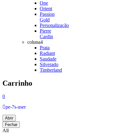
One
Orient
Passion
Gold
Personalização
Pierre
Cardin
coluna4
Prata
Radiant
Saudade
Silverado
Timberland
Carrinho
0
pe-7s-user
Abrir
Fechar
All