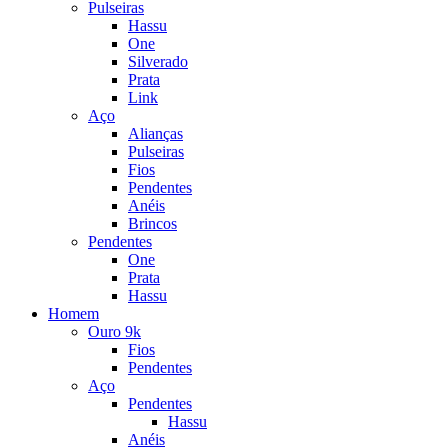
Pulseiras
Hassu
One
Silverado
Prata
Link
Aço
Alianças
Pulseiras
Fios
Pendentes
Anéis
Brincos
Pendentes
One
Prata
Hassu
Homem
Ouro 9k
Fios
Pendentes
Aço
Pendentes
Hassu
Anéis