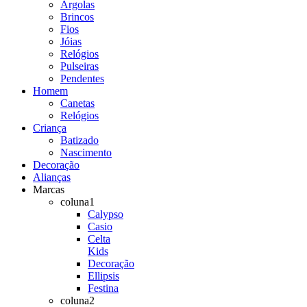
Argolas
Brincos
Fios
Jóias
Relógios
Pulseiras
Pendentes
Homem
Canetas
Relógios
Criança
Batizado
Nascimento
Decoração
Alianças
Marcas
coluna1
Calypso
Casio
Celta
Kids
Decoração
Ellipsis
Festina
coluna2