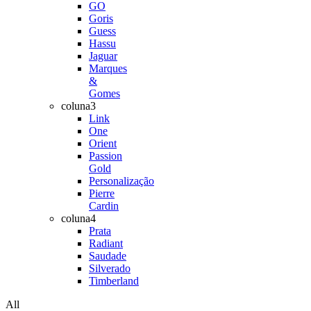
GO
Goris
Guess
Hassu
Jaguar
Marques
&
Gomes
coluna3
Link
One
Orient
Passion
Gold
Personalização
Pierre
Cardin
coluna4
Prata
Radiant
Saudade
Silverado
Timberland
All