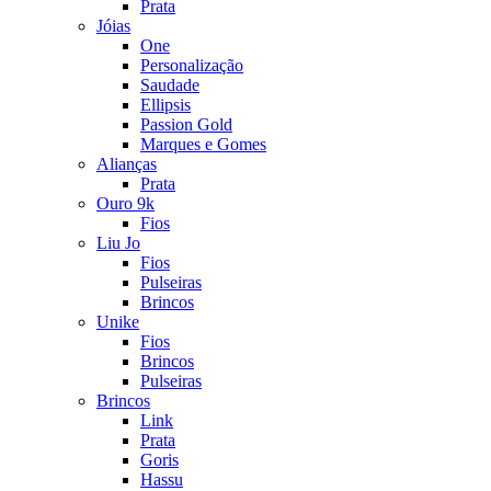
Prata
Jóias
One
Personalização
Saudade
Ellipsis
Passion Gold
Marques e Gomes
Alianças
Prata
Ouro 9k
Fios
Liu Jo
Fios
Pulseiras
Brincos
Unike
Fios
Brincos
Pulseiras
Brincos
Link
Prata
Goris
Hassu