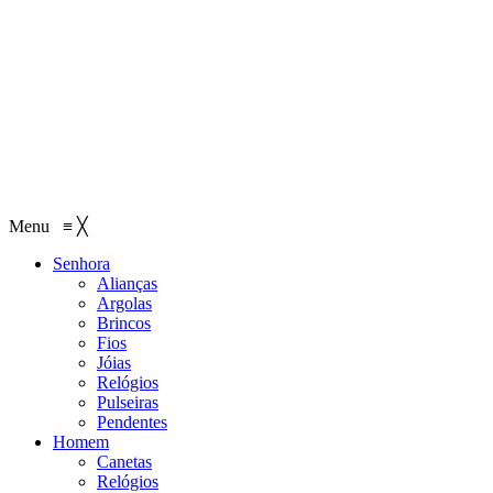
Menu
≡
╳
Senhora
Alianças
Argolas
Brincos
Fios
Jóias
Relógios
Pulseiras
Pendentes
Homem
Canetas
Relógios