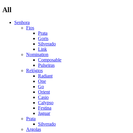
All
Senhora
Fios
Prata
Goris
Silverado
Link
Nomination
Composable
Pulseiras
Relógios
Radiant
One
Go
Orient
Casio
Calypso
Festina
Jaguar
Prata
Silverado
Argolas